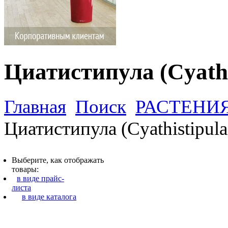
Циатистипула (Cyathi
Главная
Поиск
РАСТЕНИ
Циатистипула (Cyathistipula
Выберите, как отображать
товары:
в виде прайс-
листа
в виде каталога