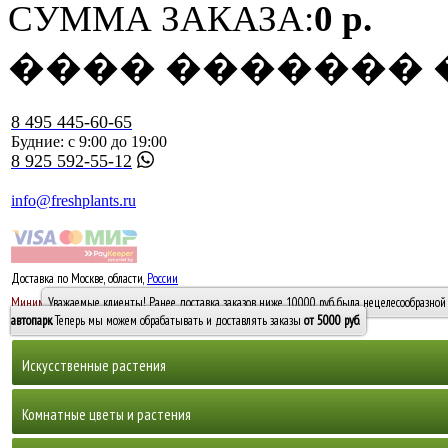
СУММА ЗАКАЗА:
0 р.
���� �������
8 495 445-60-65
Будние: с 9:00 до 19:00
8 925 592-55-12
info@freshplants.ru
Доставка по Москве, области,
России
5000 руб.
Минимальный заказ -
Уважаемые клиенты! Ранее доставка заказов ниже 10000 руб. была нецелесообразной 
10 000
автопарк
. Теперь мы можем обрабатывать и доставлять заказы
от 5000 руб
.
Искусственные растения
Деревья
Комнатные цветы и растения
Горшечные растения, кусты и мох
Бамбуки