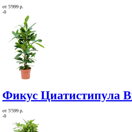
от
5'999 р.
-0
Фикус Циатистипула Вы
от
5'599 р.
-0