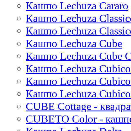
Кашпо Lechuza Cararo
Stiel
Beauty
Cresta
Plain
Esra
Кашпо Lechuza Classic
Manon
Кашпо Lechuza Classic
Ryan
Suze
Кашпо Lechuza Cube
Lindy
Karlijn
Кашпо Lechuza Cube C
Iris
Кашпо Lechuza Cubico
Evi
Mees
Кашпо Lechuza Cubico
Thies
Moda
Кашпо Lechuza Cubico
Pure
CUBE Cottage - квадр
CUBETO Color - кашп