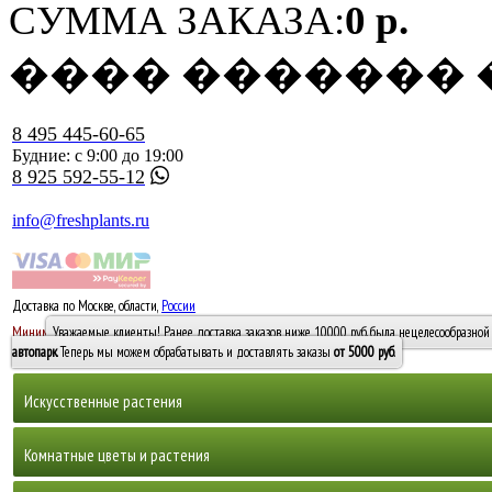
СУММА ЗАКАЗА:
0 р.
���� �������
8 495 445-60-65
Будние: с 9:00 до 19:00
8 925 592-55-12
info@freshplants.ru
Доставка по Москве, области,
России
5000 руб.
Минимальный заказ -
Уважаемые клиенты! Ранее доставка заказов ниже 10000 руб. была нецелесообразной 
10 000
автопарк
. Теперь мы можем обрабатывать и доставлять заказы
от 5000 руб
.
Искусственные растения
Деревья
Комнатные цветы и растения
Горшечные растения, кусты и мох
Бамбуки