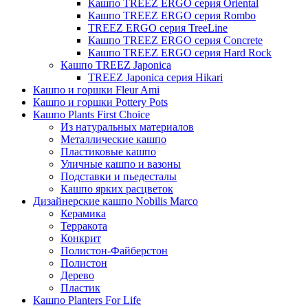
Кашпо TREEZ ERGO серия Oriental
Кашпо TREEZ ERGO серия Rombo
TREEZ ERGO серия TreeLine
Кашпо TREEZ ERGO серия Concrete
Кашпо TREEZ ERGO серия Hard Rock
Кашпо TREEZ Japonica
TREEZ Japonica серия Hikari
Кашпо и горшки Fleur Ami
Кашпо и горшки Pottery Pots
Кашпо Plants First Choice
Из натуральных материалов
Металлические кашпо
Пластиковые кашпо
Уличные кашпо и вазоны
Подставки и пьедесталы
Кашпо ярких расцветок
Дизайнерские кашпо Nobilis Marco
Керамика
Терракота
Конкрит
Полистон-Файберстон
Полистон
Дерево
Пластик
Кашпо Planters For Life