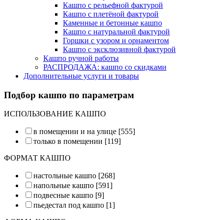
Кашпо с рельефной фактурой
Кашпо с плетёной фактурой
Каменные и бетонные кашпо
Кашпо с натуральной фактурой
Горшки с узором и орнаментом
Кашпо с эксклюзивной фактурой
Кашпо ручной работы
РАСПРОДАЖА: кашпо со скидками
Дополнительные услуги и товары
Подбор кашпо по параметрам
ИСПОЛЬЗОВАНИЕ КАШПО
в помещении и на улице
[555]
только в помещении
[119]
ФОРМАТ КАШПО
настольные кашпо
[268]
напольные кашпо
[591]
подвесные кашпо
[9]
пьедестал под кашпо
[1]