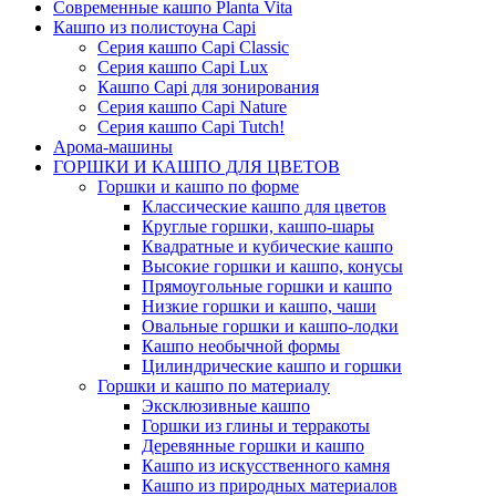
Современные кашпо Planta Vita
Кашпо из полистоуна Capi
Серия кашпо Capi Classic
Серия кашпо Capi Lux
Кашпо Capi для зонирования
Серия кашпо Capi Nature
Серия кашпо Capi Tutch!
Арома-машины
ГОРШКИ И КАШПО ДЛЯ ЦВЕТОВ
Горшки и кашпо по форме
Классические кашпо для цветов
Круглые горшки, кашпо-шары
Квадратные и кубические кашпо
Высокие горшки и кашпо, конусы
Прямоугольные горшки и кашпо
Низкие горшки и кашпо, чаши
Овальные горшки и кашпо-лодки
Кашпо необычной формы
Цилиндрические кашпо и горшки
Горшки и кашпо по материалу
Эксклюзивные кашпо
Горшки из глины и терракоты
Деревянные горшки и кашпо
Кашпо из искусственного камня
Кашпо из природных материалов