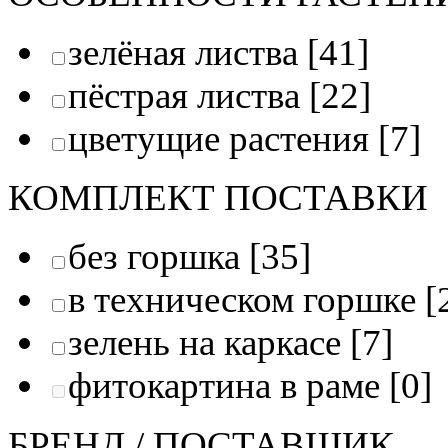
зелёная листва
[41]
пёстрая листва
[22]
цветущие растения
[7]
КОМПЛЕКТ ПОСТАВКИ
без горшка
[35]
в техническом горшке
[
зелень на каркасе
[7]
фитокартина в раме
[0]
БРЕНД / ПОСТАВЩИК