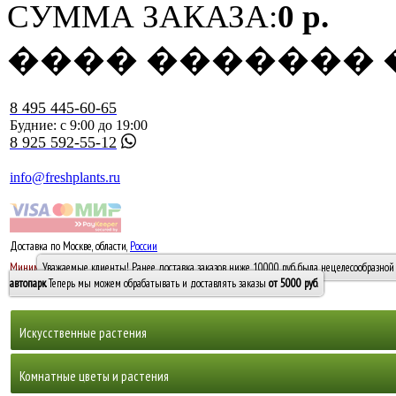
СУММА ЗАКАЗА:
0 р.
���� �������
8 495 445-60-65
Будние: с 9:00 до 19:00
8 925 592-55-12
info@freshplants.ru
Доставка по Москве, области,
России
5000 руб.
Минимальный заказ -
Уважаемые клиенты! Ранее доставка заказов ниже 10000 руб. была нецелесообразной 
10 000
автопарк
. Теперь мы можем обрабатывать и доставлять заказы
от 5000 руб
.
Искусственные растения
Деревья
Комнатные цветы и растения
Горшечные растения, кусты и мох
Бамбуки