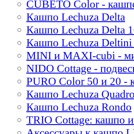
CUBETO Color - кашп
Mees
Кашпо Lechuza Delta
Thies
Moda
Кашпо Lechuza Delta 1
Pure
Кашпо Lechuza Deltini 
MINI и MAXI-cubi - м
NIDO Cottage - подве
PURO Color 50 и 20 -
Кашпо Lechuza Quadr
Кашпо Lechuza Rondo
TRIO Cottage: кашпо и
Аксессуары к кашпо