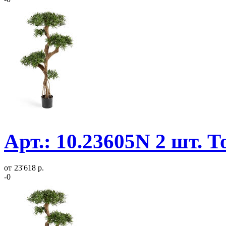
Арт.: 10.23605N 2 шт. 
от
23'618 р.
-0