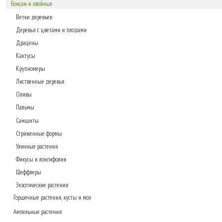
Бонсаи и хвойные
Ветки деревьев
Деревья с цветами и плодами
Драцены
Кактусы
Крупномеры
Лиственные деревья
Оливы
Пальмы
Самшиты
Стриженные формы
Уличные растения
Фикусы и лонгифолии
Шеффлеры
Экзотические растения
Горшечные растения, кусты и мох
Ампельные растения
Газонные коврики, мох