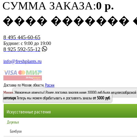
СУММА ЗАКАЗА:
0 р.
���� �������
8 495 445-60-65
Будние: с 9:00 до 19:00
8 925 592-55-12
info@freshplants.ru
Доставка по Москве, области,
России
5000 руб.
Минимальный заказ -
Уважаемые клиенты! Ранее доставка заказов ниже 10000 руб. была нецелесообразной 
10 000
автопарк
. Теперь мы можем обрабатывать и доставлять заказы
от 5000 руб
.
Искусственные растения
Деревья
Бамбуки