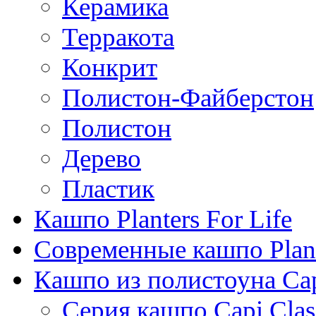
Керамика
Терракота
Конкрит
Полистон-Файберстон
Полистон
Дерево
Пластик
Кашпо Planters For Life
Современные кашпо Plant
Кашпо из полистоуна Ca
Серия кашпо Capi Clas