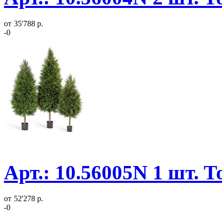
от
35'788 р.
-0
Арт.: 10.56005N 1 шт. 
от
52'278 р.
-0