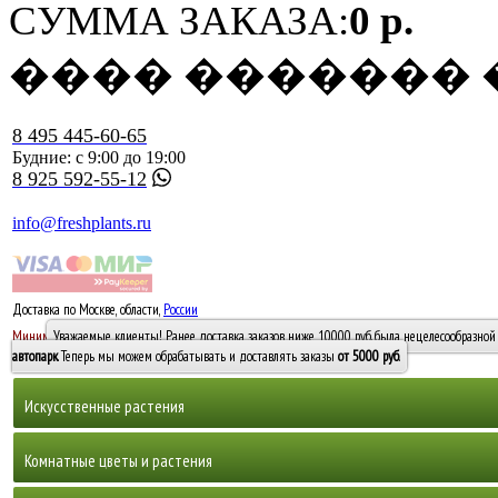
СУММА ЗАКАЗА:
0 р.
���� �������
8 495 445-60-65
Будние: с 9:00 до 19:00
8 925 592-55-12
info@freshplants.ru
Доставка по Москве, области,
России
5000 руб.
Минимальный заказ -
Уважаемые клиенты! Ранее доставка заказов ниже 10000 руб. была нецелесообразной 
10 000
автопарк
. Теперь мы можем обрабатывать и доставлять заказы
от 5000 руб
.
Искусственные растения
Деревья
Комнатные цветы и растения
Горшечные растения, кусты и мох
Бамбуки