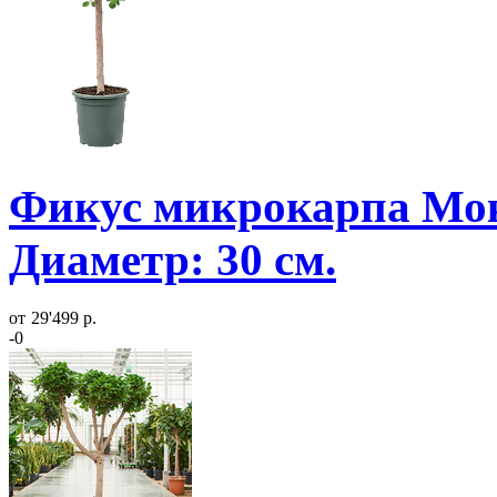
Фикус микрокарпа Мок
Диаметр: 30 см.
от
29'499 р.
-0