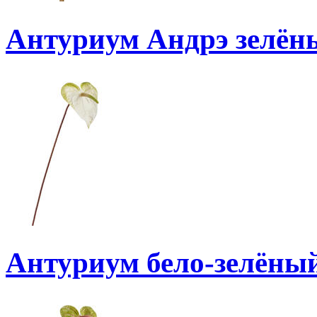
Антуриум Андрэ зелён
Антуриум бело-зелёны