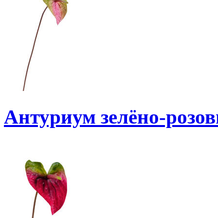
Антуриум зелёно-розо