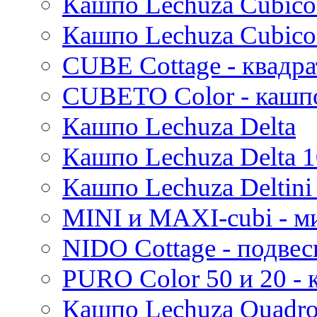
Кашпо Lechuza Cubico
Стрелиция (Strelitzia)
Rough
Suze
Трахикарпус (Trachycarpus)
Stone
Кашпо Lechuza Cubico
Lindy
Вашингтония (Washingtonia)
Urban
Karlijn
CUBE Cottage - квадр
Iris
Evi
CUBETO Color - кашп
Mees
Кашпо Lechuza Delta
Thies
Moda
Кашпо Lechuza Delta 1
Pure
Кашпо Lechuza Deltini 
MINI и MAXI-cubi - м
NIDO Cottage - подве
PURO Color 50 и 20 -
Кашпо Lechuza Quadr