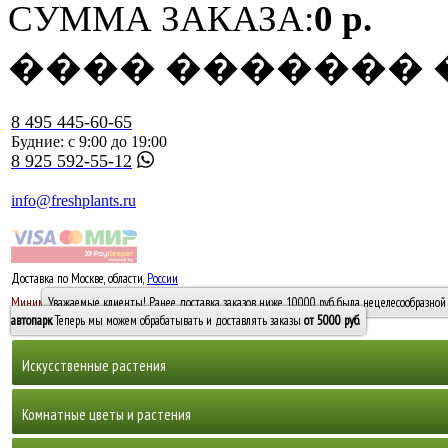
СУММА ЗАКАЗА:
0 р.
���� �������
8 495 445-60-65
Будние: с 9:00 до 19:00
8 925 592-55-12
info@freshplants.ru
Доставка по Москве, области,
России
5000 руб.
Минимальный заказ -
Уважаемые клиенты! Ранее доставка заказов ниже 10000 руб. была нецелесообразной 
10 000
автопарк
. Теперь мы можем обрабатывать и доставлять заказы
от 5000 руб
.
Искусственные растения
Деревья
Комнатные цветы и растения
Горшечные растения, кусты и мох
Бамбуки