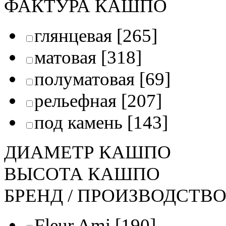
ФАКТУРА КАШПО
глянцевая
[265]
матовая
[318]
полуматовая
[69]
рельефная
[207]
под камень
[143]
ДИАМЕТР КАШПО
ВЫСОТА КАШПО
БРЕНД / ПРОИЗВОДСТВ
Fleur Ami
[190]