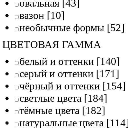
овальная
[43]
вазон
[10]
необычные формы
[52]
ЦВЕТОВАЯ ГАММА
белый и оттенки
[140]
серый и оттенки
[171]
чёрный и оттенки
[154]
светлые цвета
[184]
тёмные цвета
[182]
натуральные цвета
[114