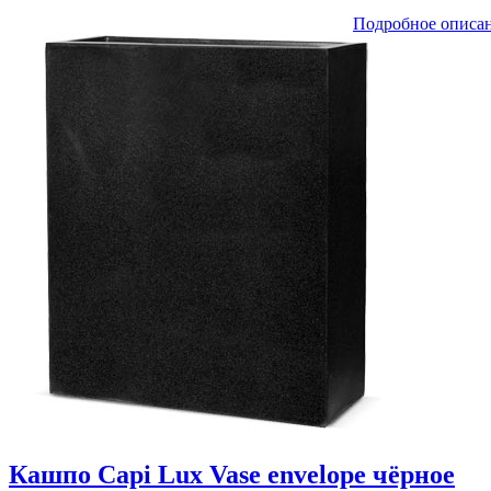
Подробное описа
Кашпо Capi Lux Vase envelope чёрное