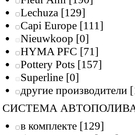
Lechuza
[129]
Capi Europe
[111]
Nieuwkoop
[0]
HYMA PFC
[71]
Pottery Pots
[157]
Superline
[0]
другие производители
[
СИСТЕМА АВТОПОЛИВ
в комплекте
[129]