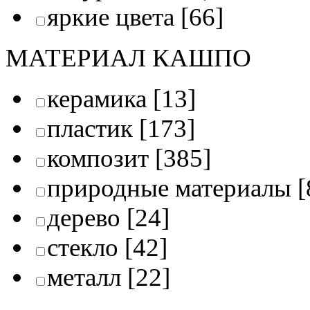
яркие цвета
[66]
МАТЕРИАЛ КАШПО
керамика
[13]
пластик
[173]
композит
[385]
природные материалы
[
дерево
[24]
стекло
[42]
металл
[22]