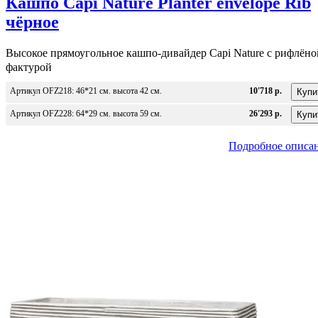
Кашпо Capi Nature Planter envelope Rib
чёрное
Высокое прямоугольное кашпо-дивайдер Capi Nature c рифлёно
фактурой
Артикул OFZ218: 46*21 см. высота 42 см.
10'718 р.
Артикул OFZ228: 64*29 см. высота 59 см.
26'293 р.
Подробное описа