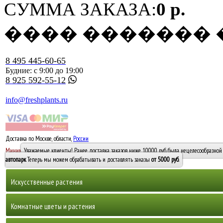
СУММА ЗАКАЗА:
0 р.
���� �������
8 495 445-60-65
Будние: с 9:00 до 19:00
8 925 592-55-12
info@freshplants.ru
Доставка по Москве, области,
России
5000 руб.
Минимальный заказ -
Уважаемые клиенты! Ранее доставка заказов ниже 10000 руб. была нецелесообразной 
10 000
автопарк
. Теперь мы можем обрабатывать и доставлять заказы
от 5000 руб
.
Искусственные растения
Деревья
Комнатные цветы и растения
Горшечные растения, кусты и мох
Бамбуки