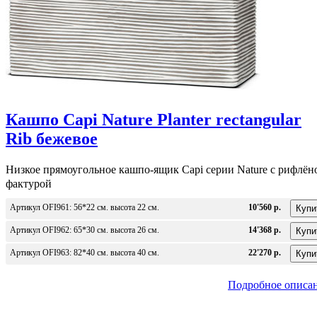
Кашпо Capi Nature Planter rectangular
Rib бежевое
Низкое прямоугольное кашпо-ящик Capi серии Nature c рифлён
фактурой
Артикул OFI961: 56*22 см. высота 22 см.
10'560 р.
Артикул OFI962: 65*30 см. высота 26 см.
14'368 р.
Артикул OFI963: 82*40 см. высота 40 см.
22'270 р.
Подробное описа