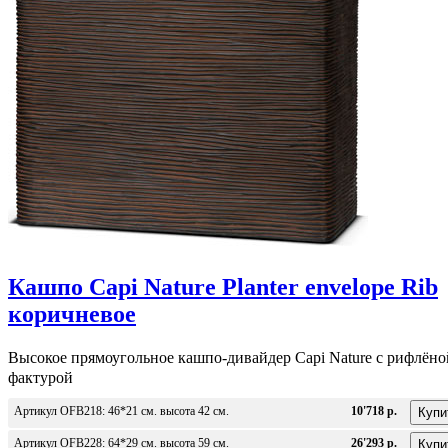
Кашпо Capi Nature Planter envelope Rib
коричневое
Высокое прямоугольное кашпо-дивайдер Capi Nature c рифлёно
фактурой
Артикул OFB218: 46*21 см. высота 42 см.
10'718 р.
Артикул OFB228: 64*29 см. высота 59 см.
26'293 р.