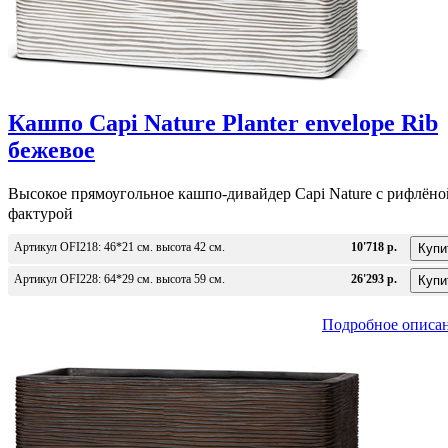
Кашпо Capi Nature Planter envelope Rib
бежевое
Высокое прямоугольное кашпо-дивайдер Capi Nature c рифлёно
фактурой
Артикул OFI218: 46*21 см. высота 42 см.
10'718 р.
Артикул OFI228: 64*29 см. высота 59 см.
26'293 р.
Подробное описа