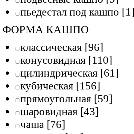
пьедестал под кашпо
[1
ФОРМА КАШПО
классическая
[96]
конусовидная
[110]
цилиндрическая
[61]
кубическая
[156]
прямоугольная
[59]
шаровидная
[43]
чаша
[76]