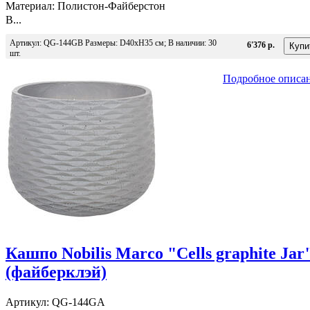
Материал: Полистон-Файберстон
В...
Артикул: QG-144GB Размеры: D40хH35 см; В наличии: 30
6'376 р.
шт.
Подробное описа
Кашпо Nobilis Marco "Cells graphite Jar
(файберклэй)
Артикул: QG-144GA