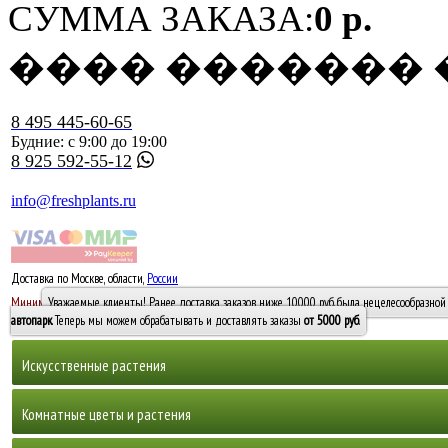
СУММА ЗАКАЗА:
0 р.
���� �������
8 495 445-60-65
Будние: с 9:00 до 19:00
8 925 592-55-12
info@freshplants.ru
Доставка по Москве, области,
России
5000 руб.
Минимальный заказ -
Уважаемые клиенты! Ранее доставка заказов ниже 10000 руб. была нецелесообразной 
10 000
автопарк
. Теперь мы можем обрабатывать и доставлять заказы
от 5000 руб
.
Искусственные растения
Деревья
Комнатные цветы и растения
Горшечные растения, кусты и мох
Бамбуки