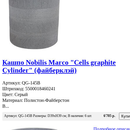
Кашпо Nobilis Marco "Cells graphite
Cylinder" (файберклэй)
Артикул: QG-145B
Штрихкод: 5500018460241
Цвет: Серый
Материал: Полистон-Файберстон
В...
Артикул: QG-145B Размеры: D39хH39 см; В наличии: 6 шт.
6'705 р.
Подробное описа