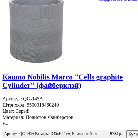
Кашпо Nobilis Marco "Cells graphite
Cylinder" (файберклэй)
Артикул: QG-145A
Штрихкод: 5500018460240
Цвет: Серый
Материал: Полистон-Файберстон
В...
Артикул: QG-145A Размеры: D45хH45 см; В наличии: 5 шт.
9'335 р.