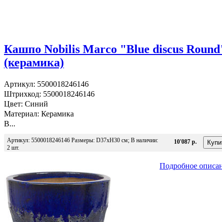
Кашпо Nobilis Marco "Blue discus Round
(керамика)
Артикул: 5500018246146
Штрихкод: 5500018246146
Цвет: Синий
Материал: Керамика
В...
Артикул: 5500018246146 Размеры: D37хН30 см; В наличии:
10'087 р.
2 шт.
Подробное описа