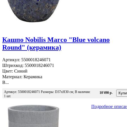
Кашпо Nobilis Marco "Blue volcano
Round" (керамика)
Артикул: 5500018246071
Штрихкод: 5500018246071
Цвет: Синий
Материал: Керамика
В...
Артикул: 5500018246071 Размеры: D37хН30 см; В наличии:
10'490 р.
1 шт.
Подробное описа