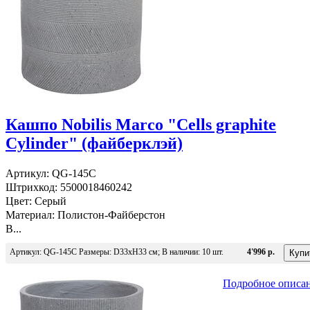
Кашпо Nobilis Marco "Cells graphite
Cylinder" (файберклэй)
Артикул: QG-145C
Штрихкод: 5500018460242
Цвет: Серый
Материал: Полистон-Файберстон
В...
Артикул: QG-145C Размеры: D33хH33 см; В наличии: 10 шт.
4'996 р.
Подробное описа