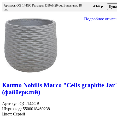
Артикул: QG-144GC Размеры: D30хH29 см; В наличии: 18
4'142 р.
шт.
Подробное описа
Кашпо Nobilis Marco "Cells graphite Jar
(файберклэй)
Артикул: QG-144GB
Штрихкод: 5500018460238
Цвет: Серый