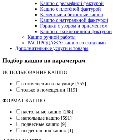
Кашпо с рельефной фактурой
Кашпо с плетёной фактурой
Каменные и бетонные кашпо
Кашпо с натуральной фактурой
Горшки с узором и орнаментом
Кашпо с эксклюзивной фактурой
Кашпо ручной работы
РАСПРОДАЖА: кашпо со скидками
Дополнительные услуги и товары
Подбор кашпо по параметрам
ИСПОЛЬЗОВАНИЕ КАШПО
в помещении и на улице
[555]
только в помещении
[119]
ФОРМАТ КАШПО
настольные кашпо
[268]
напольные кашпо
[591]
подвесные кашпо
[9]
пьедестал под кашпо
[1]