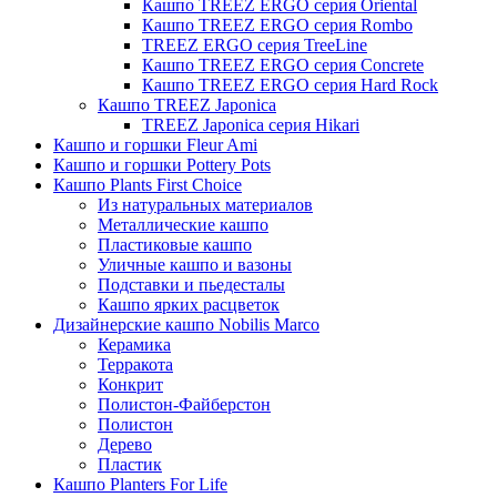
Кашпо TREEZ ERGO серия Oriental
Кашпо TREEZ ERGO серия Rombo
TREEZ ERGO серия TreeLine
Кашпо TREEZ ERGO серия Concrete
Кашпо TREEZ ERGO серия Hard Rock
Кашпо TREEZ Japonica
TREEZ Japonica серия Hikari
Кашпо и горшки Fleur Ami
Кашпо и горшки Pottery Pots
Кашпо Plants First Choice
Из натуральных материалов
Металлические кашпо
Пластиковые кашпо
Уличные кашпо и вазоны
Подставки и пьедесталы
Кашпо ярких расцветок
Дизайнерские кашпо Nobilis Marco
Керамика
Терракота
Конкрит
Полистон-Файберстон
Полистон
Дерево
Пластик
Кашпо Planters For Life