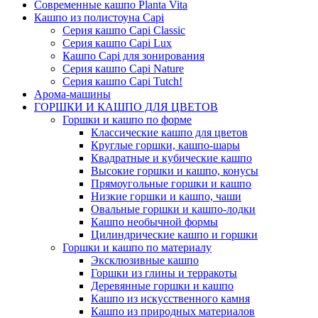
Современные кашпо Planta Vita
Кашпо из полистоуна Capi
Серия кашпо Capi Classic
Серия кашпо Capi Lux
Кашпо Capi для зонирования
Серия кашпо Capi Nature
Серия кашпо Capi Tutch!
Арома-машины
ГОРШКИ И КАШПО ДЛЯ ЦВЕТОВ
Горшки и кашпо по форме
Классические кашпо для цветов
Круглые горшки, кашпо-шары
Квадратные и кубические кашпо
Высокие горшки и кашпо, конусы
Прямоугольные горшки и кашпо
Низкие горшки и кашпо, чаши
Овальные горшки и кашпо-лодки
Кашпо необычной формы
Цилиндрические кашпо и горшки
Горшки и кашпо по материалу
Эксклюзивные кашпо
Горшки из глины и терракоты
Деревянные горшки и кашпо
Кашпо из искусственного камня
Кашпо из природных материалов