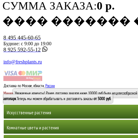
СУММА ЗАКАЗА:
0 р.
���� �������
8 495 445-60-65
Будние: с 9:00 до 19:00
8 925 592-55-12
info@freshplants.ru
Доставка по Москве, области,
России
5000 руб.
Минимальный заказ -
Уважаемые клиенты! Ранее доставка заказов ниже 10000 руб. была нецелесообразной 
10 000
автопарк
. Теперь мы можем обрабатывать и доставлять заказы
от 5000 руб
.
Искусственные растения
Деревья
Комнатные цветы и растения
Горшечные растения, кусты и мох
Бамбуки