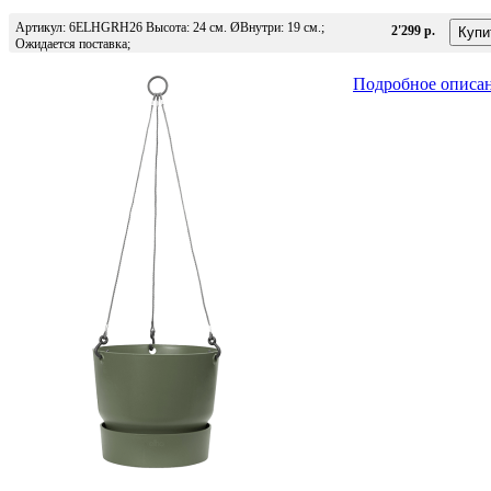
Артикул: 6ELHGRH26 Высота: 24 см. ØВнутри: 19 см.;
2'299 р.
Ожидается поставка;
Подробное описа