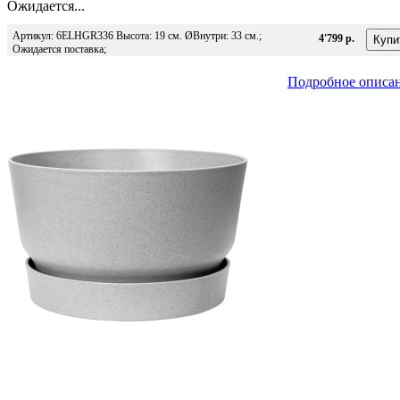
Ожидается...
Артикул: 6ELHGR336 Высота: 19 см. ØВнутри: 33 см.;
4'799 р.
Ожидается поставка;
Подробное описа