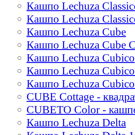
Unique
Refined retro
Кашпо Lechuza Classic
Manon
Static
Ridged
Кашпо Lechuza Classic
Ryan
Rough
Suze
Stone
Кашпо Lechuza Cube
Lindy
Urban
Karlijn
Кашпо Lechuza Cube C
Iris
Кашпо Lechuza Cubico
Evi
Mees
Кашпо Lechuza Cubico
Thies
Moda
Кашпо Lechuza Cubico
Pure
CUBE Cottage - квадр
CUBETO Color - кашп
Кашпо Lechuza Delta