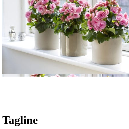
Цветущие комнатные ра
FreshPlants.ru
Tagline