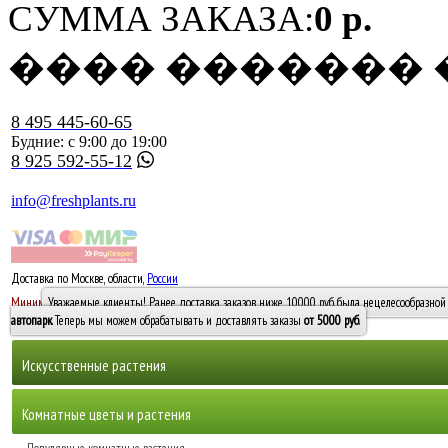
СУММА ЗАКАЗА:
0 р.
���� �������
8 495 445-60-65
Будние: с 9:00 до 19:00
8 925 592-55-12
info@freshplants.ru
Доставка по Москве, области,
России
5000 руб.
Минимальный заказ -
Уважаемые клиенты! Ранее доставка заказов ниже 10000 руб. была нецелесообразной 
10 000
автопарк
. Теперь мы можем обрабатывать и доставлять заказы
от 5000 руб
.
Искусственные растения
Деревья
Комнатные цветы и растения
Горшечные растения, кусты и мох
Бамбуки