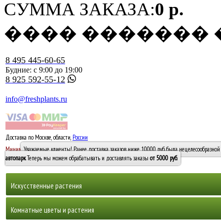
СУММА ЗАКАЗА:
0 р.
���� �������
8 495 445-60-65
Будние: с 9:00 до 19:00
8 925 592-55-12
info@freshplants.ru
Доставка по Москве, области,
России
5000 руб.
Минимальный заказ -
Уважаемые клиенты! Ранее доставка заказов ниже 10000 руб. была нецелесообразной 
10 000
автопарк
. Теперь мы можем обрабатывать и доставлять заказы
от 5000 руб
.
Искусственные растения
Деревья
Комнатные цветы и растения
Горшечные растения, кусты и мох
Бамбуки