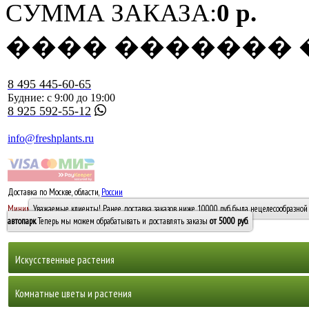
СУММА ЗАКАЗА:
0 р.
���� �������
8 495 445-60-65
Будние: с 9:00 до 19:00
8 925 592-55-12
info@freshplants.ru
Доставка по Москве, области,
России
5000 руб.
Минимальный заказ -
Уважаемые клиенты! Ранее доставка заказов ниже 10000 руб. была нецелесообразной 
10 000
автопарк
. Теперь мы можем обрабатывать и доставлять заказы
от 5000 руб
.
Искусственные растения
Деревья
Комнатные цветы и растения
Горшечные растения, кусты и мох
Бамбуки