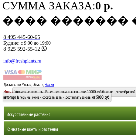
СУММА ЗАКАЗА:
0 р.
���� �������
8 495 445-60-65
Будние: с 9:00 до 19:00
8 925 592-55-12
info@freshplants.ru
Доставка по Москве, области,
России
5000 руб.
Минимальный заказ -
Уважаемые клиенты! Ранее доставка заказов ниже 10000 руб. была нецелесообразной 
10 000
автопарк
. Теперь мы можем обрабатывать и доставлять заказы
от 5000 руб
.
Искусственные растения
Деревья
Комнатные цветы и растения
Горшечные растения, кусты и мох
Бамбуки