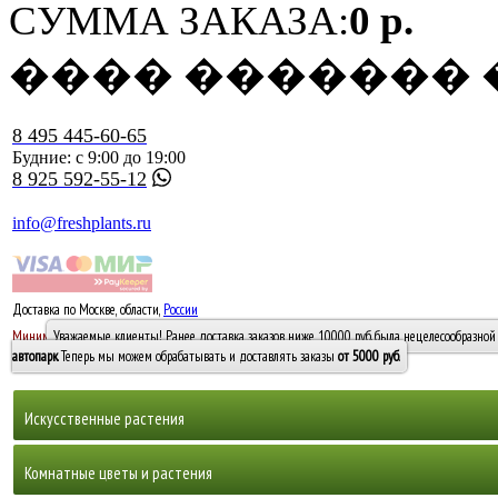
СУММА ЗАКАЗА:
0 р.
���� �������
8 495 445-60-65
Будние: с 9:00 до 19:00
8 925 592-55-12
info@freshplants.ru
Доставка по Москве, области,
России
5000 руб.
Минимальный заказ -
Уважаемые клиенты! Ранее доставка заказов ниже 10000 руб. была нецелесообразной 
10 000
автопарк
. Теперь мы можем обрабатывать и доставлять заказы
от 5000 руб
.
Искусственные растения
Деревья
Комнатные цветы и растения
Горшечные растения, кусты и мох
Бамбуки