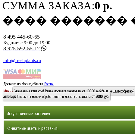
СУММА ЗАКАЗА:
0 р.
���� �������
8 495 445-60-65
Будние: с 9:00 до 19:00
8 925 592-55-12
info@freshplants.ru
Доставка по Москве, области,
России
5000 руб.
Минимальный заказ -
Уважаемые клиенты! Ранее доставка заказов ниже 10000 руб. была нецелесообразной 
10 000
автопарк
. Теперь мы можем обрабатывать и доставлять заказы
от 5000 руб
.
Искусственные растения
Деревья
Комнатные цветы и растения
Горшечные растения, кусты и мох
Бамбуки