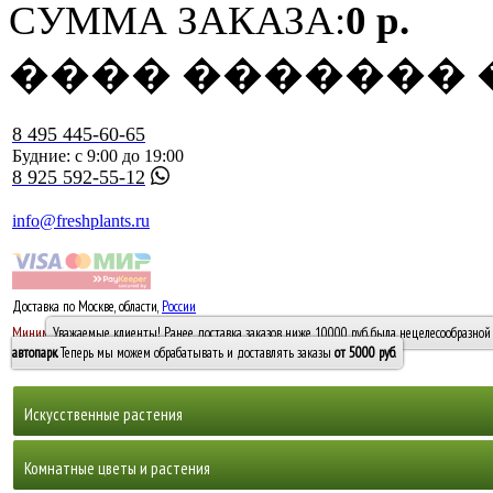
СУММА ЗАКАЗА:
0 р.
���� �������
8 495 445-60-65
Будние: с 9:00 до 19:00
8 925 592-55-12
info@freshplants.ru
Доставка по Москве, области,
России
5000 руб.
Минимальный заказ -
Уважаемые клиенты! Ранее доставка заказов ниже 10000 руб. была нецелесообразной 
10 000
автопарк
. Теперь мы можем обрабатывать и доставлять заказы
от 5000 руб
.
Искусственные растения
Деревья
Комнатные цветы и растения
Горшечные растения, кусты и мох
Бамбуки