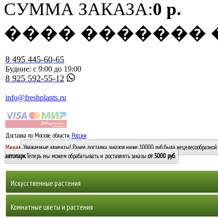
СУММА ЗАКАЗА:
0 р.
���� �������
8 495 445-60-65
Будние: с 9:00 до 19:00
8 925 592-55-12
info@freshplants.ru
Доставка по Москве, области,
России
5000 руб.
Минимальный заказ -
Уважаемые клиенты! Ранее доставка заказов ниже 10000 руб. была нецелесообразной 
10 000
автопарк
. Теперь мы можем обрабатывать и доставлять заказы
от 5000 руб
.
Искусственные растения
Деревья
Комнатные цветы и растения
Горшечные растения, кусты и мох
Бамбуки