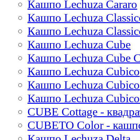
Кашпо Lechuza Cararo
Stiel
Beauty
Cresta
Dian
Platinum
Vogue
Plain
Esra
Unique
Refined retro
Кашпо Lechuza Classic
Manon
Static
Ridged
Кашпо Lechuza Classic
Ryan
Rough
Suze
Stone
Кашпо Lechuza Cube
Lindy
Urban
Karlijn
Кашпо Lechuza Cube C
Iris
Кашпо Lechuza Cubico
Evi
Mees
Кашпо Lechuza Cubico
Thies
Moda
Кашпо Lechuza Cubico
Pure
CUBE Cottage - квадр
CUBETO Color - кашп
Кашпо Lechuza Delta