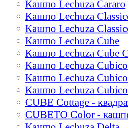
Кашпо Lechuza Cararo
Stiel
Beauty
Cresta
Dian
Platinum
Vogue
Plain
Esra
Unique
Refined retro
Кашпо Lechuza Classic
Manon
Static
Ridged
Кашпо Lechuza Classic
Ryan
Rough
Suze
Stone
Кашпо Lechuza Cube
Lindy
Urban
Karlijn
Кашпо Lechuza Cube C
Iris
Кашпо Lechuza Cubico
Evi
Mees
Кашпо Lechuza Cubico
Thies
Moda
Кашпо Lechuza Cubico
Pure
CUBE Cottage - квадр
CUBETO Color - кашп
Кашпо Lechuza Delta