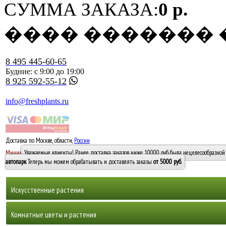
СУММА ЗАКАЗА:
0 р.
���� �������
8 495 445-60-65
Будние: с 9:00 до 19:00
8 925 592-55-12
info@freshplants.ru
Доставка по Москве, области,
России
5000 руб.
Минимальный заказ -
Уважаемые клиенты! Ранее доставка заказов ниже 10000 руб. была нецелесообразной 
10 000
автопарк
. Теперь мы можем обрабатывать и доставлять заказы
от 5000 руб
.
Искусственные растения
Деревья
Комнатные цветы и растения
Горшечные растения, кусты и мох
Бамбуки