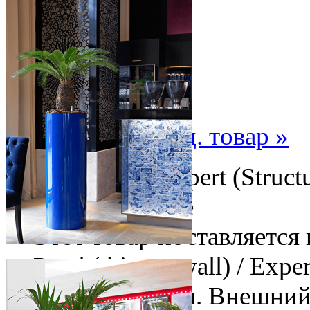
« пред. товар
след. товар »
Кашпо Parel / Expert (Struc
47 см. - описание
Этот товар поставляется
Parel (thinner wall) / Exp
Глубина: 31 см. Внешний