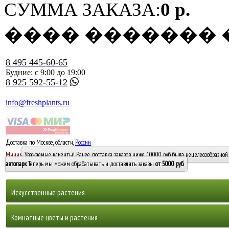
СУММА ЗАКАЗА:
0 р.
���� �������
8 495 445-60-65
Будние: с 9:00 до 19:00
8 925 592-55-12
info@freshplants.ru
Доставка по Москве, области,
России
5000 руб.
Минимальный заказ -
Уважаемые клиенты! Ранее доставка заказов ниже 10000 руб. была нецелесообразной 
10 000
автопарк
. Теперь мы можем обрабатывать и доставлять заказы
от 5000 руб
.
Искусственные растения
Деревья
Комнатные цветы и растения
Горшечные растения, кусты и мох
Бамбуки