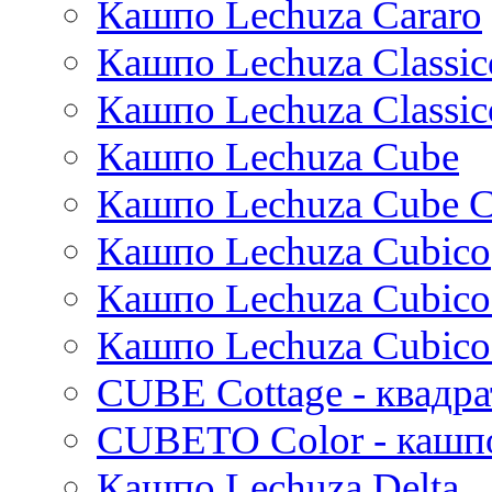
Кашпо Lechuza Cararo
Stiel
Beauty
Cresta
Dian
Platinum
Vogue
Plain
Esra
Unique
Refined retro
Кашпо Lechuza Classic
Manon
Static
Ridged
Кашпо Lechuza Classic
Ryan
Rough
Suze
Stone
Кашпо Lechuza Cube
Lindy
Urban
Karlijn
Кашпо Lechuza Cube C
Iris
Кашпо Lechuza Cubico
Evi
Mees
Кашпо Lechuza Cubico
Thies
Moda
Кашпо Lechuza Cubico
Pure
CUBE Cottage - квадр
CUBETO Color - кашп
Кашпо Lechuza Delta