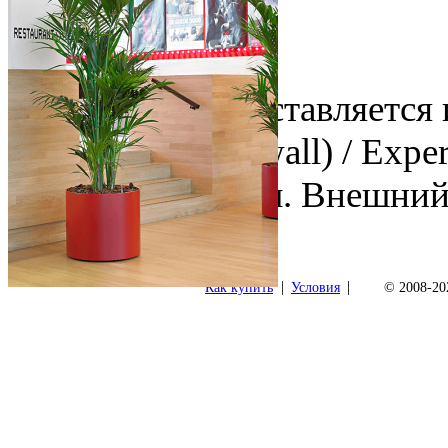
47 см.
Video
Этот товар поставляется
Parel (thinner wall) / Exp
Глубина: 31 см. Внешний
47 см.
|
|
Как купить
Условия
© 2008-202