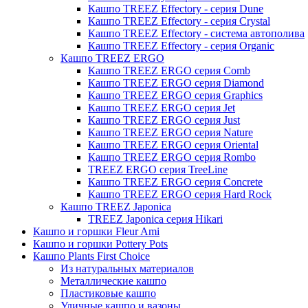
Кашпо TREEZ Effectory - серия Dune
Кашпо TREEZ Effectory - серия Crystal
Кашпо TREEZ Effectory - система автополива
Кашпо TREEZ Effectory - серия Organic
Кашпо TREEZ ERGO
Кашпо TREEZ ERGO серия Comb
Кашпо TREEZ ERGO серия Diamond
Кашпо TREEZ ERGO серия Graphics
Кашпо TREEZ ERGO серия Jet
Кашпо TREEZ ERGO серия Just
Кашпо TREEZ ERGO серия Nature
Кашпо TREEZ ERGO серия Oriental
Кашпо TREEZ ERGO серия Rombo
TREEZ ERGO серия TreeLine
Кашпо TREEZ ERGO серия Concrete
Кашпо TREEZ ERGO серия Hard Rock
Кашпо TREEZ Japonica
TREEZ Japonica серия Hikari
Кашпо и горшки Fleur Ami
Кашпо и горшки Pottery Pots
Кашпо Plants First Choice
Из натуральных материалов
Металлические кашпо
Пластиковые кашпо
Уличные кашпо и вазоны