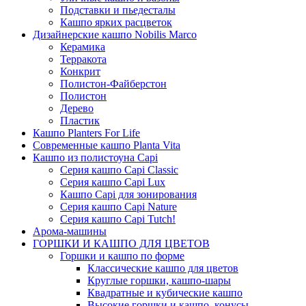
Подставки и пьедесталы
Кашпо ярких расцветок
Дизайнерские кашпо Nobilis Marco
Керамика
Терракота
Конкрит
Полистон-Файберстон
Полистон
Дерево
Пластик
Кашпо Planters For Life
Современные кашпо Planta Vita
Кашпо из полистоуна Capi
Серия кашпо Capi Classic
Серия кашпо Capi Lux
Кашпо Capi для зонирования
Серия кашпо Capi Nature
Серия кашпо Capi Tutch!
Арома-машины
ГОРШКИ И КАШПО ДЛЯ ЦВЕТОВ
Горшки и кашпо по форме
Классические кашпо для цветов
Круглые горшки, кашпо-шары
Квадратные и кубические кашпо
Высокие горшки и кашпо, конусы