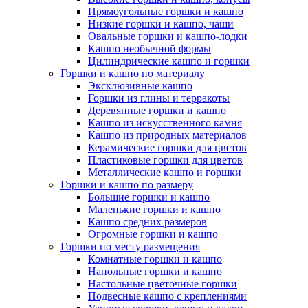
Прямоугольные горшки и кашпо
Низкие горшки и кашпо, чаши
Овальные горшки и кашпо-лодки
Кашпо необычной формы
Цилиндрические кашпо и горшки
Горшки и кашпо по материалу
Эксклюзивные кашпо
Горшки из глины и терракоты
Деревянные горшки и кашпо
Кашпо из искусственного камня
Кашпо из природных материалов
Керамические горшки для цветов
Пластиковые горшки для цветов
Металлические кашпо и горшки
Горшки и кашпо по размеру
Большие горшки и кашпо
Маленькие горшки и кашпо
Кашпо средних размеров
Огромные горшки и кашпо
Горшки по месту размещения
Комнатные горшки и кашпо
Напольные горшки и кашпо
Настольные цветочные горшки
Подвесные кашпо с креплениями