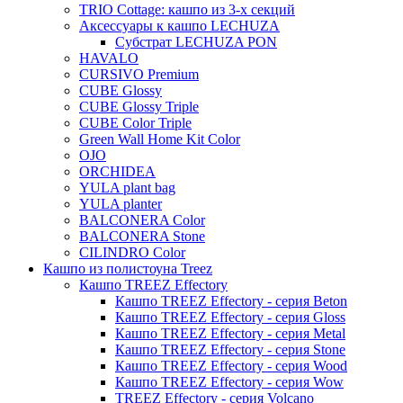
TRIO Cottage: кашпо из 3-х секций
Evi
Аксессуары к кашпо LECHUZA
Субстрат LECHUZA PON
Mees
HAVALO
Thies
CURSIVO Premium
CUBE Glossy
Moda
CUBE Glossy Triple
Pure
CUBE Color Triple
Green Wall Home Kit Color
OJO
ORCHIDEA
YULA plant bag
YULA planter
BALCONERA Color
BALCONERA Stone
CILINDRO Color
Кашпо из полистоуна Treez
Кашпо TREEZ Effectory
Кашпо TREEZ Effectory - серия Beton
Кашпо TREEZ Effectory - серия Gloss
Кашпо TREEZ Effectory - серия Metal
Кашпо TREEZ Effectory - серия Stone
Кашпо TREEZ Effectory - серия Wood
Кашпо TREEZ Effectory - серия Wow
TREEZ Effectory - серия Volcano