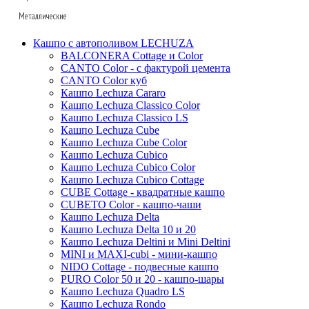
Fibrics
Oceana
Capi
Металлические
Polystone
Baq
Fleur ami
Facets
D&m
Nature wave
Gradient
D&m
Lava
Baq
Кашпо с автополивом LECHUZA
Pottery pots
Fleur ami
Nature rib
Metallic
Fleur ami
Fusion
КЕРАМИЧЕСКИЕ_BAQ
Superline
BALCONERA Cottage и Color
Oceana
Luca lifestyle
CANTO Color - с фактурой цемента
Bohemian
Livingreen
Nature row
Oceana
Den daas
Ter steege
Alure
CANTO Color куб
Ter steege
Marrone
Pottery pots
Lux heraldry
Opus
Ndt
Terra cotta
Conica
Кашпо Lechuza Cararo
Van der leeden
Luca lifestyle
Кашпо Lechuza Classico Color
Oyster
Lux terrazzo
Colour me
Ter steege
Terra cotta
КЕРАМИЧЕСКИЕ_DEN DAAS
Standaard
Кашпо Lechuza Classico LS
Baskets
Private label
Argento
Refined
Luxe lite
White label
Mystic
Trend
Кашпо Lechuza Cube
White label
Blend
Кашпо Lechuza Cube Color
Grigio
Cement
Polystone coated
Private label
Amora
Cortenstyle
Кашпо Lechuza Cubico
Ter steege
Polycube
Struttura
Essential
Raindrop
Xclusive gardens
Laos
Cecil
Stiel
Кашпо Lechuza Cubico Color
Sebas
Twist
Natural
Vertical rib
Кашпо Lechuza Cubico Cottage
Beauty
Cresta
CUBE Cottage - квадратные кашпо
Dian
Platinum
Vogue
Plain
Esra
CUBETO Color - кашпо-чаши
Unique
Refined retro
Кашпо Lechuza Delta
Manon
Кашпо Lechuza Delta 10 и 20
Static
Ridged
Ryan
Кашпо Lechuza Deltini и Mini Deltini
Rough
Suze
MINI и MAXI-cubi - мини-кашпо
NIDO Cottage - подвесные кашпо
Stone
Lindy
PURO Color 50 и 20 - кашпо-шары
Urban
Karlijn
Кашпо Lechuza Quadro LS
Кашпо Lechuza Rondo
Iris