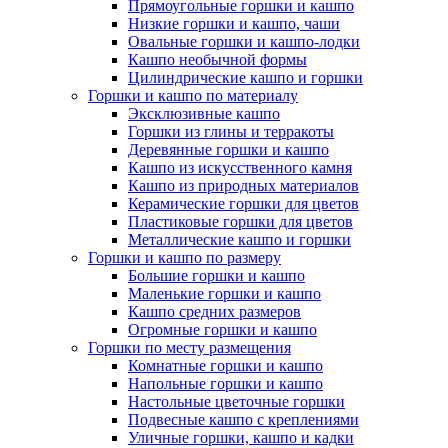
Прямоугольные горшки и кашпо
Низкие горшки и кашпо, чаши
Овальные горшки и кашпо-лодки
Кашпо необычной формы
Цилиндрические кашпо и горшки
Горшки и кашпо по материалу
Эксклюзивные кашпо
Горшки из глины и терракоты
Деревянные горшки и кашпо
Кашпо из искусственного камня
Кашпо из природных материалов
Керамические горшки для цветов
Пластиковые горшки для цветов
Металлические кашпо и горшки
Горшки и кашпо по размеру
Большие горшки и кашпо
Маленькие горшки и кашпо
Кашпо средних размеров
Огромные горшки и кашпо
Горшки по месту размещения
Комнатные горшки и кашпо
Напольные горшки и кашпо
Настольные цветочные горшки
Подвесные кашпо с креплениями
Уличные горшки, кашпо и кадки