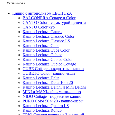
Fibrics
Oceana
Capi
Металлические
Polystone
Baq
Fleur ami
Facets
D&m
Nature wave
Gradient
D&m
Lava
Baq
Кашпо с автополивом LECHUZA
Pottery pots
Fleur ami
Nature rib
Metallic
Fleur ami
Fusion
КЕРАМИЧЕСКИЕ_BAQ
Superline
BALCONERA Cottage и Color
Oceana
Luca lifestyle
CANTO Color - с фактурой цемента
Bohemian
Livingreen
Nature row
Oceana
Den daas
Ter steege
Alure
CANTO Color куб
Ter steege
Marrone
Pottery pots
Lux heraldry
Opus
Ndt
Terra cotta
Conica
Кашпо Lechuza Cararo
Van der leeden
Luca lifestyle
Кашпо Lechuza Classico Color
Oyster
Lux terrazzo
Colour me
Ter steege
Terra cotta
КЕРАМИЧЕСКИЕ_DEN DAAS
Standaard
Кашпо Lechuza Classico LS
Baskets
Private label
Argento
Refined
Luxe lite
White label
Mystic
Trend
Кашпо Lechuza Cube
White label
Blend
Кашпо Lechuza Cube Color
Grigio
Cement
Polystone coated
Private label
Amora
Cortenstyle
Кашпо Lechuza Cubico
Ter steege
Polycube
Struttura
Essential
Raindrop
Xclusive gardens
Laos
Cecil
Stiel
Кашпо Lechuza Cubico Color
Sebas
Twist
Natural
Vertical rib
Кашпо Lechuza Cubico Cottage
Beauty
Cresta
CUBE Cottage - квадратные кашпо
Dian
Platinum
Vogue
Plain
Esra
CUBETO Color - кашпо-чаши
Unique
Refined retro
Кашпо Lechuza Delta
Manon
Кашпо Lechuza Delta 10 и 20
Static
Ridged
Ryan
Кашпо Lechuza Deltini и Mini Deltini
Rough
Suze
MINI и MAXI-cubi - мини-кашпо
NIDO Cottage - подвесные кашпо
Stone
Lindy
PURO Color 50 и 20 - кашпо-шары
Urban
Karlijn
Кашпо Lechuza Quadro LS
Кашпо Lechuza Rondo
Iris
TRIO Cottage: кашпо из 3-х секций