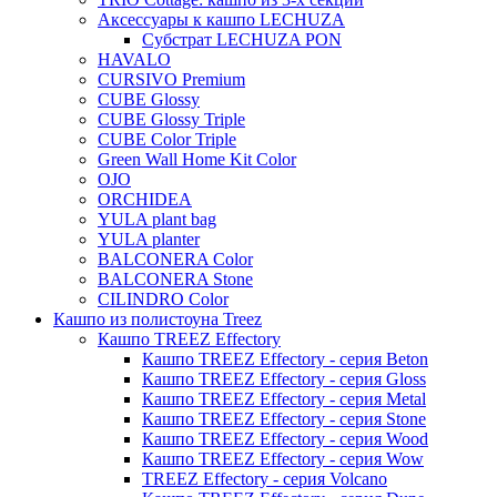
Evi
Аксессуары к кашпо LECHUZA
Субстрат LECHUZA PON
Mees
HAVALO
Thies
CURSIVO Premium
CUBE Glossy
Moda
CUBE Glossy Triple
Pure
CUBE Color Triple
Green Wall Home Kit Color
OJO
ORCHIDEA
YULA plant bag
YULA planter
BALCONERA Color
BALCONERA Stone
CILINDRO Color
Кашпо из полистоуна Treez
Кашпо TREEZ Effectory
Кашпо TREEZ Effectory - серия Beton
Кашпо TREEZ Effectory - серия Gloss
Кашпо TREEZ Effectory - серия Metal
Кашпо TREEZ Effectory - серия Stone
Кашпо TREEZ Effectory - серия Wood
Кашпо TREEZ Effectory - серия Wow
TREEZ Effectory - серия Volcano