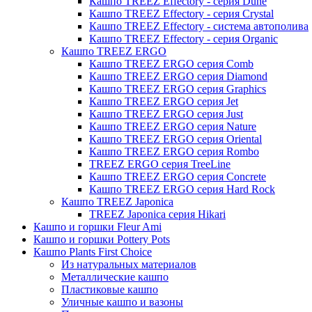
Кашпо TREEZ Effectory - серия Dune
Кашпо TREEZ Effectory - серия Crystal
Кашпо TREEZ Effectory - система автополива
Кашпо TREEZ Effectory - серия Organic
Кашпо TREEZ ERGO
Кашпо TREEZ ERGO серия Comb
Кашпо TREEZ ERGO серия Diamond
Кашпо TREEZ ERGO серия Graphics
Кашпо TREEZ ERGO серия Jet
Кашпо TREEZ ERGO серия Just
Кашпо TREEZ ERGO серия Nature
Кашпо TREEZ ERGO серия Oriental
Кашпо TREEZ ERGO серия Rombo
TREEZ ERGO серия TreeLine
Кашпо TREEZ ERGO серия Concrete
Кашпо TREEZ ERGO серия Hard Rock
Кашпо TREEZ Japonica
TREEZ Japonica серия Hikari
Кашпо и горшки Fleur Ami
Кашпо и горшки Pottery Pots
Кашпо Plants First Choice
Из натуральных материалов
Металлические кашпо
Пластиковые кашпо
Уличные кашпо и вазоны