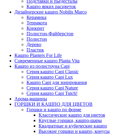
Подставки и пьедесталы
Кашпо ярких расцветок
Дизайнерские кашпо Nobilis Marco
Керамика
Терракота
Конкрит
Полистон-Файберстон
Полистон
Дерево
Пластик
Кашпо Planters For Life
Современные кашпо Planta Vita
Кашпо из полистоуна Capi
Серия кашпо Capi Classic
Серия кашпо Capi Lux
Кашпо Capi для зонирования
Серия кашпо Capi Nature
Серия кашпо Capi Tutch!
Арома-машины
ГОРШКИ И КАШПО ДЛЯ ЦВЕТОВ
Горшки и кашпо по форме
Классические кашпо для цветов
Круглые горшки, кашпо-шары
Квадратные и кубические кашпо
Высокие горшки и кашпо, конусы