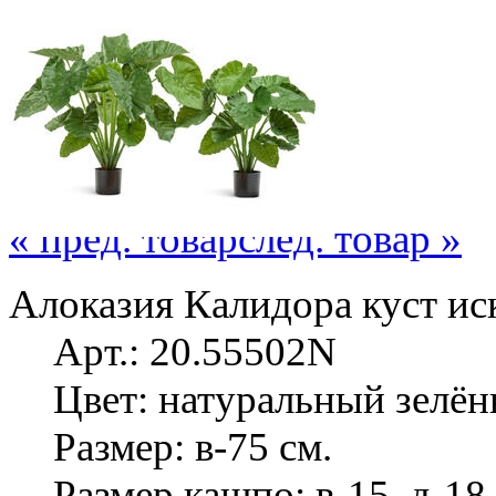
« пред. товар
след. товар »
Алоказия Калидора куст ис
Арт.: 20.55502N
Цвет: натуральный зелё
Размер: в-75 см.
Размер кашпо: в-15, д-18