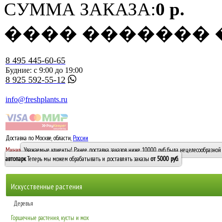
СУММА ЗАКАЗА:
0 р.
���� �������
8 495 445-60-65
Будние: с 9:00 до 19:00
8 925 592-55-12
info@freshplants.ru
Доставка по Москве, области,
России
5000 руб.
Минимальный заказ -
Уважаемые клиенты! Ранее доставка заказов ниже 10000 руб. была нецелесообразной 
10 000
автопарк
. Теперь мы можем обрабатывать и доставлять заказы
от 5000 руб
.
Искусственные растения
Деревья
Горшечные растения, кусты и мох
Бамбуки