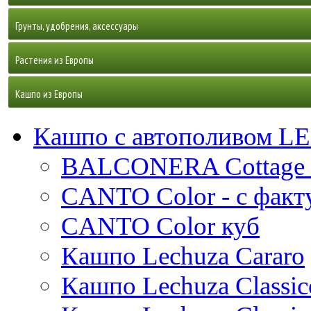
Ветки, коряги
Декоративно-лиственные растения
Живые растения для фитомодулей
Гортензия
Декоративно-цветущие растения
- Аглаонемы, алоказии, диффенбахии
Грунты, удобрения, аксессуары
Искусственные растения для фитостен
Дополняющие
- Калатеи, маранты, строманты
Комнатные деревья
- Антуриумы и спатифиллумы
Почвогрунт, субстраты, дренаж
Ирисы
Картины из искусственных растений
- Папоротники, лианы, плющи
Растения из Европы
- Бромелии, вриезии, гузмании
Пальмы
Удобрения Bona Forte® (Россия)
Корни, мох
Панно из стабилизированного мха
- Другие лиственные растения
- Орхидеи - лучшие сорта
Фикусы
Кактусы и суккуленты
Удобрения Etisso (Германия)
Листы
Кашпо из Европы
- Другие цветущие растения
Драцены
Прочие
Алоэ (Aloe)
Маки
Средства защиты и аксессуары
Пластиковые
Крассула (Crassula)
Суккуленты, кактусы, "хищники"
Драцены
Овощи, фрукты
Кашпо с автополивом 
Удобрения Pokon (Нидерланды)
Натуральные
Эхеверия (Echeveria)
Otium
Искусственные подвесные цветы и растения
Фикусы
Цинто (Cintho)
Орхидеи
BALCONERA Cottage 
Молочай (Euphorbia)
Veca
Композитные
White label
Компакта (Compacta)
Бонсаи, формированные растения
Осенние
Монстеры
Али (Alii)
Опунция (Opuntia)
White label
Rotazionale
Baq
Керамические
Деремская (Deremensis)
Baq
Пионы
Амстел Кинг (Amstel King)
Мини-цветы и растения
Филадендроны
Минима (Minima)
CANTO Color - с факт
Прочие (Other)
Baq
Plants first choice
Fibrics
Oceana
Дорадо (Dorado)
Capi
Полевые и летние
Металлические
Polystone
Циатистипула (Cyathistipula)
Baq
Обликва (Obliqua)
Топ-10 теневыносливых растений
Пальмы
Гранд Бразил (Grand Brasil)
Рипсалис (Rhipsalis)
Capi
Ecoline
Fleur ami
Facets
Душистая (Fragrans)
CANTO Color куб
D&m
Розы
Nature wave
Gradient
Эластика Абиджан (Elastica Abidjan)
D&m
Lava
Прочие (Other)
Baq
Империал Грин (Imperial Green)
Цитрусовые и лимонные деревья
Сансевиеры
Арека (Areca)
Elho
Nature retro
Line-up
Pottery pots
Джанет Крейг (Janet Craig)
Fleur ami
Суккуленты
Nature rib
Лирата (Lyrata)
Metallic
Fleur ami
Fusion
КЕРАМИЧЕСКИЕ_BAQ
Superline
Oceana
Прочие (Other)
Кариота Нежная (Caryota Mitis)
Экзотические растения и цветы
Шеффлеры
Цилиндрическая (Cylindrica)
Кашпо Lechuza Cararo
Fleur ami
B.for
Nature loop
Timeless
Luca lifestyle
Bohemian
Лемон Лайм (Lemon Lime)
Livingreen
Тюльпаны
Микрокарпа Компакта (Microcarpa Compacta)
Nature row
Oceana
Den daas
Ter steege
Alure
Лазающий (Scandens)
Цикас (Cycas)
Фернвуд (Fernwood)
Буциды
Амати (Amate)
Artstone
Greenville
Nature wave
Ter steege
Marrone
Маргината (Marginata)
Pottery pots
Экзоты
Мокламе (Moclame)
Lux heraldry
Opus
Ndt
Terra cotta
Кашпо Lechuza Classic
Conica
Ксанаду (Xanadu)
Кентия (Ховея Форстера) (Kentia (Howea Forsteriana))
Лауренти (Laurentii)
Древовидная (Arboricola)
Аглаонемы
Plantinum
Claire
Loft urban
Nature stone
Van der leeden
Прочие (Other)
Luca lifestyle
Oyster
Прочие (Other)
Lux terrazzo
Colour me
Ter steege
Terra cotta
КЕРАМИЧЕСКИЕ_DEN DAAS
Standaard
Прочие (Other)
Прочие (Other)
Прочие (Other)
Private label
Top
Cредиземноморские растения
Ella
Vivo
Nature rib
Фридман (Freedman)
Baskets
Суркулоза (Surculosa)
Private label
Argento
Refined
Luxe lite
White label