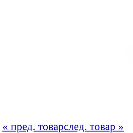
« пред. товар
след. товар »