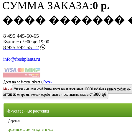
СУММА ЗАКАЗА:
0 р.
���� �������
8 495 445-60-65
Будние: с 9:00 до 19:00
8 925 592-55-12
info@freshplants.ru
Доставка по Москве, области,
России
5000 руб.
Минимальный заказ -
Уважаемые клиенты! Ранее доставка заказов ниже 10000 руб. была нецелесообразной 
10 000
автопарк
. Теперь мы можем обрабатывать и доставлять заказы
от 5000 руб
.
Искусственные растения
Деревья
Горшечные растения, кусты и мох
Бамбуки