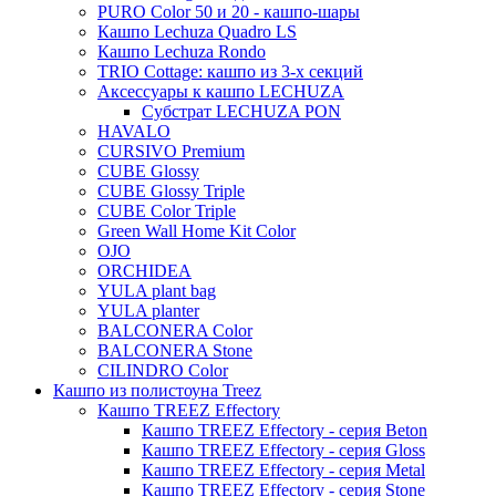
Adan
Flaire
Primus
Nature groove
Sebas
Twist
PURO Color 50 и 20 - кашпо-шары
Natural
Vertical rib
Beauty
Cresta
Страйпс (Stripes)
Энкиантус (Enkianthus)
Кашпо Lechuza Quadro LS
Faz
Promo
Dian
Platinum
Vogue
Plain
Esra
Кашпо Lechuza Rondo
Падуб (Ilex)
Organic
Cascara
Unique
Refined retro
TRIO Cottage: кашпо из 3-х секций
Manon
Лавр (Laurus)
Аксессуары к кашпо LECHUZA
Multivorm
Static
Ridged
Ryan
Субстрат LECHUZA PON
Прочие (Other)
Rough
HAVALO
Suze
Стрелиция (Strelitzia)
CURSIVO Premium
Stone
Lindy
CUBE Glossy
Трахикарпус (Trachycarpus)
Urban
Karlijn
CUBE Glossy Triple
Вашингтония (Washingtonia)
CUBE Color Triple
Iris
Green Wall Home Kit Color
Evi
OJO
ORCHIDEA
Mees
YULA plant bag
Thies
YULA planter
BALCONERA Color
Moda
BALCONERA Stone
Pure
CILINDRO Color
Кашпо из полистоуна Treez
Кашпо TREEZ Effectory
Кашпо TREEZ Effectory - серия Beton
Кашпо TREEZ Effectory - серия Gloss
Кашпо TREEZ Effectory - серия Metal
Кашпо TREEZ Effectory - серия Stone