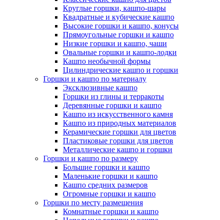
Круглые горшки, кашпо-шары
Квадратные и кубические кашпо
Высокие горшки и кашпо, конусы
Прямоугольные горшки и кашпо
Низкие горшки и кашпо, чаши
Овальные горшки и кашпо-лодки
Кашпо необычной формы
Цилиндрические кашпо и горшки
Горшки и кашпо по материалу
Эксклюзивные кашпо
Горшки из глины и терракоты
Деревянные горшки и кашпо
Кашпо из искусственного камня
Кашпо из природных материалов
Керамические горшки для цветов
Пластиковые горшки для цветов
Металлические кашпо и горшки
Горшки и кашпо по размеру
Большие горшки и кашпо
Маленькие горшки и кашпо
Кашпо средних размеров
Огромные горшки и кашпо
Горшки по месту размещения
Комнатные горшки и кашпо