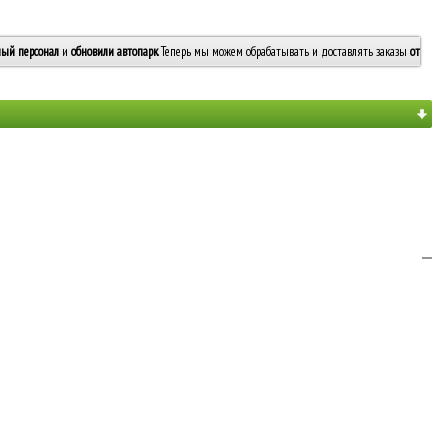
ый персонал
и
обновили автопарк
. Теперь мы можем обрабатывать и доставлять заказы
от