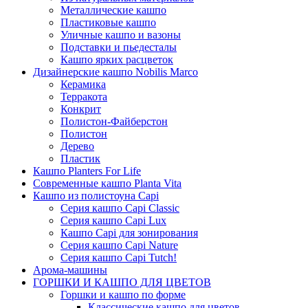
Металлические кашпо
Пластиковые кашпо
Уличные кашпо и вазоны
Подставки и пьедесталы
Кашпо ярких расцветок
Дизайнерские кашпо Nobilis Marco
Керамика
Терракота
Конкрит
Полистон-Файберстон
Полистон
Дерево
Пластик
Кашпо Planters For Life
Современные кашпо Planta Vita
Кашпо из полистоуна Capi
Серия кашпо Capi Classic
Серия кашпо Capi Lux
Кашпо Capi для зонирования
Серия кашпо Capi Nature
Серия кашпо Capi Tutch!
Арома-машины
ГОРШКИ И КАШПО ДЛЯ ЦВЕТОВ
Горшки и кашпо по форме
Классические кашпо для цветов