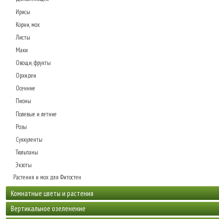
Стриженные формы
Ирисы
Уличные растения
Корни, мох
Фикусы и лонгифолии
Листы
Шеффлеры
Маки
Экзотические растения
Овощи, фрукты
Орхидеи
Осенние
Пионы
Полевые и летние
Розы
Суккуленты
Тюльпаны
Экзоты
Растения и мох для Фитостен
Комнатные цветы и растения
Популярные комнатные растения
Вертикальное озеленение