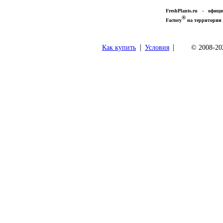
FreshPlants.ru - офи
®
Factory
на территории 
|
|
Как купить
Условия
© 2008-202