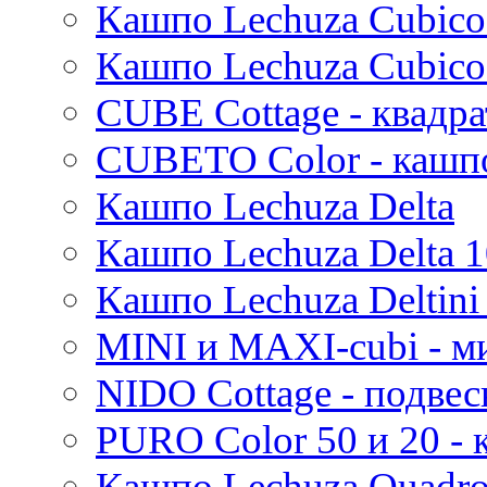
Кашпо Lechuza Cubico
Стрелиция (Strelitzia)
Rough
Suze
Трахикарпус (Trachycarpus)
Stone
Кашпо Lechuza Cubico
Lindy
Вашингтония (Washingtonia)
Urban
Karlijn
CUBE Cottage - квадр
Iris
Evi
CUBETO Color - кашп
Mees
Кашпо Lechuza Delta
Thies
Moda
Кашпо Lechuza Delta 1
Pure
Кашпо Lechuza Deltini 
MINI и MAXI-cubi - м
NIDO Cottage - подве
PURO Color 50 и 20 -
Кашпо Lechuza Quadr