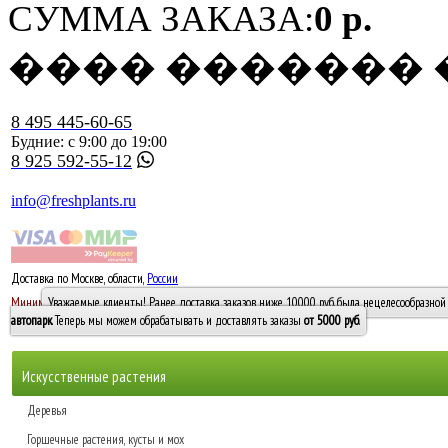
СУММА ЗАКАЗА:
0 р.
���� �������
8 495 445-60-65
Будние: с 9:00 до 19:00
8 925 592-55-12
info@freshplants.ru
Доставка по Москве, области,
России
5000 руб.
Минимальный заказ -
Уважаемые клиенты! Ранее доставка заказов ниже 10000 руб. была нецелесообразной 
10 000
автопарк
. Теперь мы можем обрабатывать и доставлять заказы
от 5000 руб
.
Искусственные растения
Деревья
Горшечные растения, кусты и мох
Бамбуки