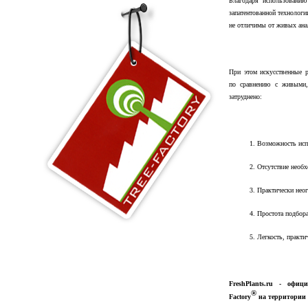
Благодаря использованию
запатентованной технолог
не отличимы от живых ана
При этом искусственные 
по сравнению с живыми,
затруднено:
1. Возможность ис
2. Отсутствие необ
3. Практически нео
4. Простота подбор
5. Легкость, практи
FreshPlants.ru - офи
®
Factory
на территории 