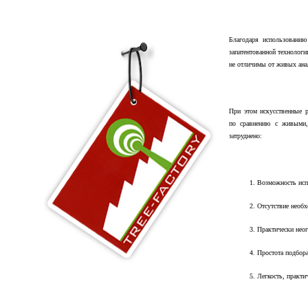
Благодаря использованию
запатентованной технолог
не отличимы от живых ана
При этом искусственные 
по сравнению с живыми,
затруднено:
1. Возможность ис
2. Отсутствие необ
3. Практически нео
4. Простота подбор
5. Легкость, практи