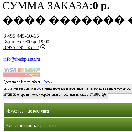
СУММА ЗАКАЗА:
0 р.
���� �������
8 495 445-60-65
Будние: с 9:00 до 19:00
8 925 592-55-12
info@freshplants.ru
Доставка по Москве, области,
России
5000 руб.
Минимальный заказ -
Уважаемые клиенты! Ранее доставка заказов ниже 10000 руб. была нецелесообразной 
10 000
автопарк
. Теперь мы можем обрабатывать и доставлять заказы
от 5000 руб
.
Искусственные растения
Деревья
Комнатные цветы и растения
Горшечные растения, кусты и мох
Бамбуки