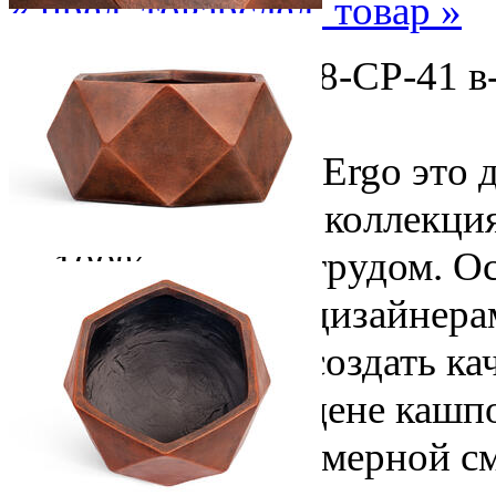
« пред. товар
след. товар »
Арт.: 41.1019-0028-CP-41 в
описание
Кашпо TREEZ Ergo это д
форме и стилю коллекция
100% ручным трудом. Ос
бельгийскими дизайнерам
позволяющий создать кач
доступные по цене кашпо
цемента и полимерной с