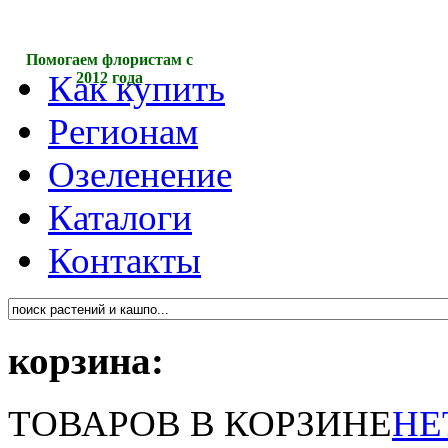
Быстрая доставка по всей
Как купить
стране
Регионам
Озеленение
Каталоги
Контакты
корзина:
ТОВАРОВ В КОРЗИНЕ
НЕ