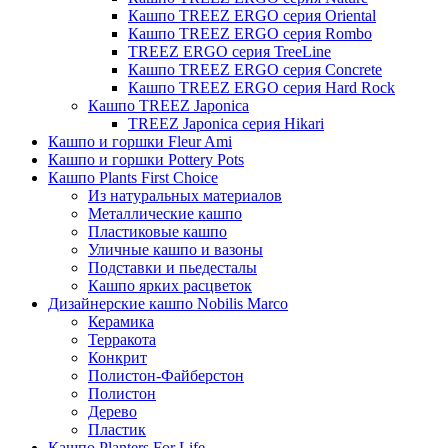
Кашпо TREEZ ERGO серия Oriental
Кашпо TREEZ ERGO серия Rombo
TREEZ ERGO серия TreeLine
Кашпо TREEZ ERGO серия Concrete
Кашпо TREEZ ERGO серия Hard Rock
Кашпо TREEZ Japonica
TREEZ Japonica серия Hikari
Кашпо и горшки Fleur Ami
Кашпо и горшки Pottery Pots
Кашпо Plants First Choice
Из натуральных материалов
Металлические кашпо
Пластиковые кашпо
Уличные кашпо и вазоны
Подставки и пьедесталы
Кашпо ярких расцветок
Дизайнерские кашпо Nobilis Marco
Керамика
Терракота
Конкрит
Полистон-Файберстон
Полистон
Дерево
Пластик
Кашпо Planters For Life