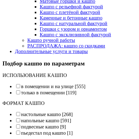
Матовые горшки и кашпо
Кашпо с рельефной фактурой
Кашпо с плетёной фактурой
Каменные и бетонные кашпо
Кашпо с натуральной фактурой
Горшки с узором и орнаментом
Кашпо с эксклюзивной фактурой
Кашпо ручной работы
РАСПРОДАЖА: кашпо со скидками
Дополнительные услуги и товары
Подбор кашпо по параметрам
ИСПОЛЬЗОВАНИЕ КАШПО
в помещении и на улице
[555]
только в помещении
[119]
ФОРМАТ КАШПО
настольные кашпо
[268]
напольные кашпо
[591]
подвесные кашпо
[9]
пьедестал под кашпо
[1]