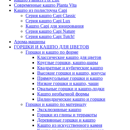
Современные кашпо Planta Vita
Кашпо из полистоуна Capi
Серия кашпо Capi Classic
Серия кашпо Capi Lux
Кашпо Capi для зонирования
Серия кашпо Capi Nature
Серия кашпо Capi Tutch!
Арома-машины
ГОРШКИ И КАШПО ДЛЯ ЦВЕТОВ
Горшки и кашпо по форме
Классические кашпо для цветов
Круглые горшки, кашпо-шары
Квадратные и кубические кашпо
Высокие горшки и кашпо, конусы
Прямоугольные горшки и кашпо
Низкие горшки и кашпо, чаши
Овальные горшки и кашпо-лодки
Кашпо необычной формы
Цилиндрические кашпо и горшки
Горшки и кашпо по материалу
Эксклюзивные кашпо
Горшки из глины и терракоты
Деревянные горшки и кашпо
Кашпо из искусственного камня