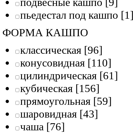
подвесные кашпо
[9]
пьедестал под кашпо
[1
ФОРМА КАШПО
классическая
[96]
конусовидная
[110]
цилиндрическая
[61]
кубическая
[156]
прямоугольная
[59]
шаровидная
[43]
чаша
[76]