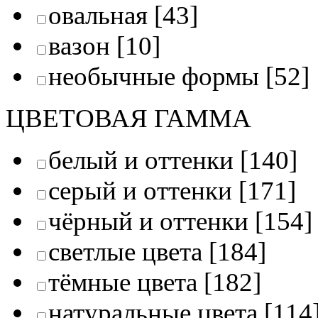
овальная
[43]
вазон
[10]
необычные формы
[52]
ЦВЕТОВАЯ ГАММА
белый и оттенки
[140]
серый и оттенки
[171]
чёрный и оттенки
[154]
светлые цвета
[184]
тёмные цвета
[182]
натуральные цвета
[114