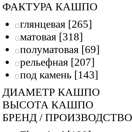
ФАКТУРА КАШПО
глянцевая
[265]
матовая
[318]
полуматовая
[69]
рельефная
[207]
под камень
[143]
ДИАМЕТР КАШПО
ВЫСОТА КАШПО
БРЕНД / ПРОИЗВОДСТВ