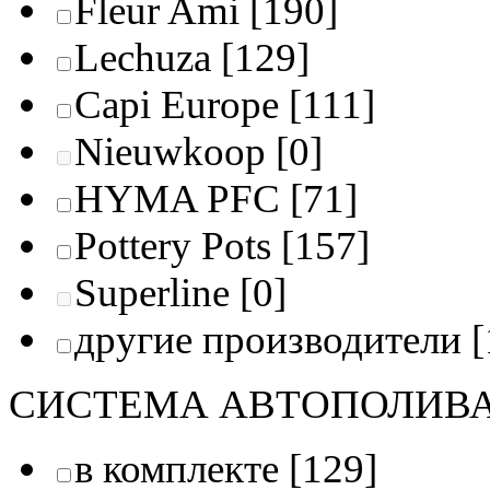
Fleur Ami
[190]
Lechuza
[129]
Capi Europe
[111]
Nieuwkoop
[0]
HYMA PFC
[71]
Pottery Pots
[157]
Superline
[0]
другие производители
[
СИСТЕМА АВТОПОЛИВ
в комплекте
[129]