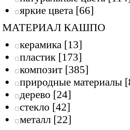
яркие цвета
[66]
МАТЕРИАЛ КАШПО
керамика
[13]
пластик
[173]
композит
[385]
природные материалы
[
дерево
[24]
стекло
[42]
металл
[22]