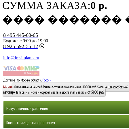
СУММА ЗАКАЗА:
0 р.
���� �������
8 495 445-60-65
Будние: с 9:00 до 19:00
8 925 592-55-12
info@freshplants.ru
Доставка по Москве, области,
России
5000 руб.
Минимальный заказ -
Уважаемые клиенты! Ранее доставка заказов ниже 10000 руб. была нецелесообразной 
10 000
автопарк
. Теперь мы можем обрабатывать и доставлять заказы
от 5000 руб
.
Искусственные растения
Деревья
Комнатные цветы и растения
Горшечные растения, кусты и мох
Бамбуки