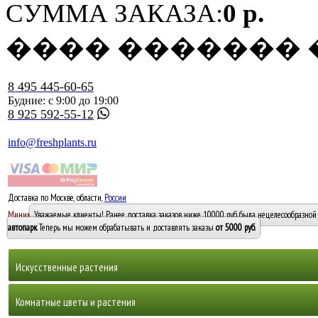
СУММА ЗАКАЗА:
0 р.
���� �������
8 495 445-60-65
Будние: с 9:00 до 19:00
8 925 592-55-12
info@freshplants.ru
Доставка по Москве, области,
России
5000 руб.
Минимальный заказ -
Уважаемые клиенты! Ранее доставка заказов ниже 10000 руб. была нецелесообразной 
10 000
автопарк
. Теперь мы можем обрабатывать и доставлять заказы
от 5000 руб
.
Искусственные растения
Деревья
Комнатные цветы и растения
Горшечные растения, кусты и мох
Бамбуки