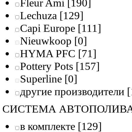
Fleur Ami
[190]
Lechuza
[129]
Capi Europe
[111]
Nieuwkoop
[0]
HYMA PFC
[71]
Pottery Pots
[157]
Superline
[0]
другие производители
[
СИСТЕМА АВТОПОЛИВ
в комплекте
[129]