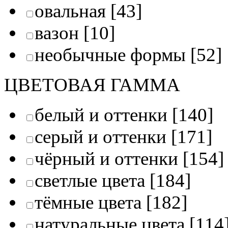
овальная
[43]
вазон
[10]
необычные формы
[52]
ЦВЕТОВАЯ ГАММА
белый и оттенки
[140]
серый и оттенки
[171]
чёрный и оттенки
[154]
светлые цвета
[184]
тёмные цвета
[182]
натуральные цвета
[114