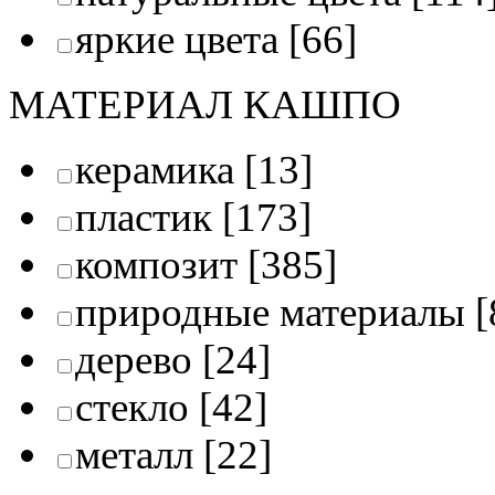
яркие цвета
[66]
МАТЕРИАЛ КАШПО
керамика
[13]
пластик
[173]
композит
[385]
природные материалы
[
дерево
[24]
стекло
[42]
металл
[22]