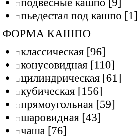
подвесные кашпо
[9]
пьедестал под кашпо
[1
ФОРМА КАШПО
классическая
[96]
конусовидная
[110]
цилиндрическая
[61]
кубическая
[156]
прямоугольная
[59]
шаровидная
[43]
чаша
[76]