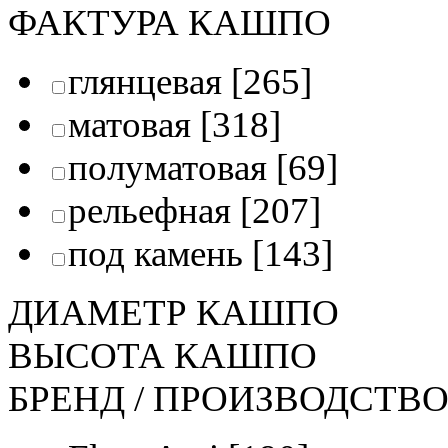
ФАКТУРА КАШПО
глянцевая
[265]
матовая
[318]
полуматовая
[69]
рельефная
[207]
под камень
[143]
ДИАМЕТР КАШПО
ВЫСОТА КАШПО
БРЕНД / ПРОИЗВОДСТВ