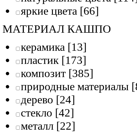
яркие цвета
[66]
МАТЕРИАЛ КАШПО
керамика
[13]
пластик
[173]
композит
[385]
природные материалы
[
дерево
[24]
стекло
[42]
металл
[22]