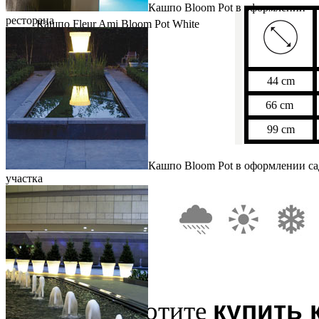
Кашпо Bloom Pot в оформлении
ресторана
Кашпо Fleur Ami Bloom Pot White
44 cm
66 cm
99
cm
Кашпо Bloom Pot в оформлении са
участка
купить 
Если вы хотите