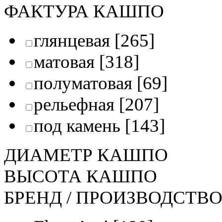
ФАКТУРА КАШПО
глянцевая
[265]
матовая
[318]
полуматовая
[69]
рельефная
[207]
под камень
[143]
ДИАМЕТР КАШПО
ВЫСОТА КАШПО
БРЕНД / ПРОИЗВОДСТВ