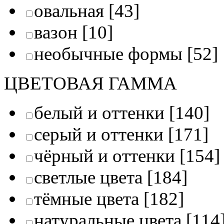
овальная
[43]
вазон
[10]
необычные формы
[52]
ЦВЕТОВАЯ ГАММА
белый и оттенки
[140]
серый и оттенки
[171]
чёрный и оттенки
[154]
светлые цвета
[184]
тёмные цвета
[182]
натуральные цвета
[114