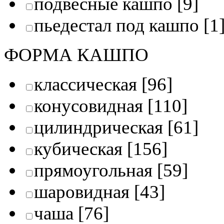
подвесные кашпо
[9]
пьедестал под кашпо
[1
ФОРМА КАШПО
классическая
[96]
конусовидная
[110]
цилиндрическая
[61]
кубическая
[156]
прямоугольная
[59]
шаровидная
[43]
чаша
[76]