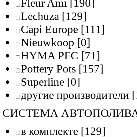
Fleur Ami
[190]
Lechuza
[129]
Capi Europe
[111]
Nieuwkoop
[0]
HYMA PFC
[71]
Pottery Pots
[157]
Superline
[0]
другие производители
[
СИСТЕМА АВТОПОЛИВ
в комплекте
[129]