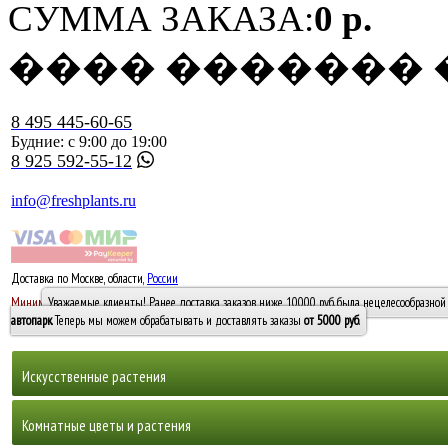
СУММА ЗАКАЗА:
0 р.
���� �������
8 495 445-60-65
Будние: с 9:00 до 19:00
8 925 592-55-12
info@freshplants.ru
Доставка по Москве, области,
России
5000 руб.
Минимальный заказ -
Уважаемые клиенты! Ранее доставка заказов ниже 10000 руб. была нецелесообразной 
10 000
автопарк
. Теперь мы можем обрабатывать и доставлять заказы
от 5000 руб
.
Искусственные растения
Деревья
Комнатные цветы и растения
Горшечные растения, кусты и мох
Бамбуки