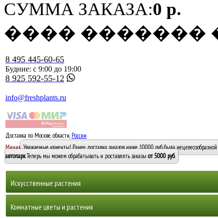
СУММА ЗАКАЗА:
0 р.
���� �������
8 495 445-60-65
Будние: с 9:00 до 19:00
8 925 592-55-12
info@freshplants.ru
Доставка по Москве, области,
России
5000 руб.
Минимальный заказ -
Уважаемые клиенты! Ранее доставка заказов ниже 10000 руб. была нецелесообразной 
10 000
автопарк
. Теперь мы можем обрабатывать и доставлять заказы
от 5000 руб
.
Искусственные растения
Деревья
Комнатные цветы и растения
Горшечные растения, кусты и мох
Бамбуки