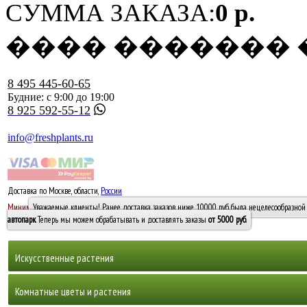
СУММА ЗАКАЗА:
0 р.
���� �������
8 495 445-60-65
Будние: с 9:00 до 19:00
8 925 592-55-12
info@freshplants.ru
Доставка по Москве, области,
России
5000 руб.
Минимальный заказ -
Уважаемые клиенты! Ранее доставка заказов ниже 10000 руб. была нецелесообразной 
10 000
автопарк
. Теперь мы можем обрабатывать и доставлять заказы
от 5000 руб
.
Искусственные растения
Деревья
Комнатные цветы и растения
Горшечные растения, кусты и мох
Бамбуки