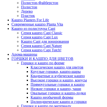
Полистон-Файберстон
Полистон
Дерево
Пластик
Кашпо Planters For Life
Современные кашпо Planta Vita
Кашпо из полистоуна Capi
Серия кашпо Capi Classic
Серия кашпо Capi Lux
Кашпо Capi для зонирования
Серия кашпо Capi Nature
Серия кашпо Capi Tutch!
Арома-машины
ГОРШКИ И КАШПО ДЛЯ ЦВЕТОВ
Горшки и кашпо по форме
Классические кашпо для цветов
Круглые горшки, кашпо-шары
Квадратные и кубические кашпо
Высокие горшки и кашпо, конусы
Прямоугольные горшки и кашпо
Низкие горшки и кашпо, чаши
Овальные горшки и кашпо-лодки
Кашпо необычной формы
Цилиндрические кашпо и горшки
Горшки и кашпо по материалу