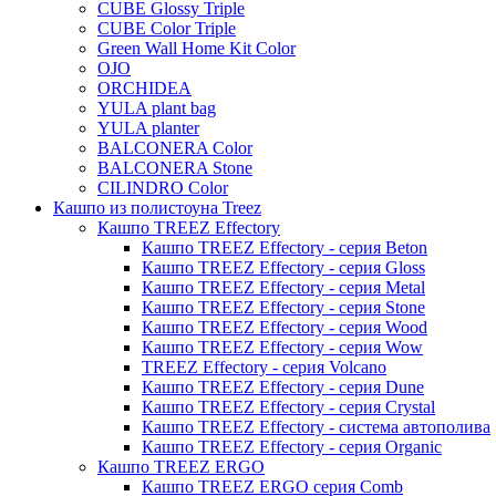
Urban
Karlijn
CUBE Glossy Triple
CUBE Color Triple
Iris
Green Wall Home Kit Color
Evi
OJO
ORCHIDEA
Mees
YULA plant bag
Thies
YULA planter
BALCONERA Color
Moda
BALCONERA Stone
Pure
CILINDRO Color
Кашпо из полистоуна Treez
Кашпо TREEZ Effectory
Кашпо TREEZ Effectory - серия Beton
Кашпо TREEZ Effectory - серия Gloss
Кашпо TREEZ Effectory - серия Metal
Кашпо TREEZ Effectory - серия Stone
Кашпо TREEZ Effectory - серия Wood
Кашпо TREEZ Effectory - серия Wow
TREEZ Effectory - серия Volcano
Кашпо TREEZ Effectory - серия Dune
Кашпо TREEZ Effectory - серия Crystal
Кашпо TREEZ Effectory - система автополива
Кашпо TREEZ Effectory - серия Organic
Кашпо TREEZ ERGO
Кашпо TREEZ ERGO серия Comb