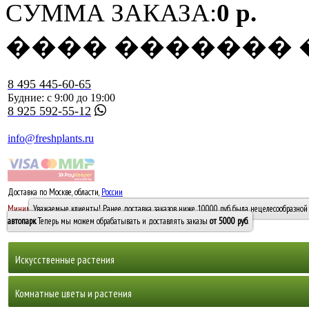
СУММА ЗАКАЗА:
0 р.
���� �������
8 495 445-60-65
Будние: с 9:00 до 19:00
8 925 592-55-12
info@freshplants.ru
Доставка по Москве, области,
России
5000 руб.
Минимальный заказ -
Уважаемые клиенты! Ранее доставка заказов ниже 10000 руб. была нецелесообразной 
10 000
автопарк
. Теперь мы можем обрабатывать и доставлять заказы
от 5000 руб
.
Искусственные растения
Деревья
Комнатные цветы и растения
Горшечные растения, кусты и мох
Бамбуки