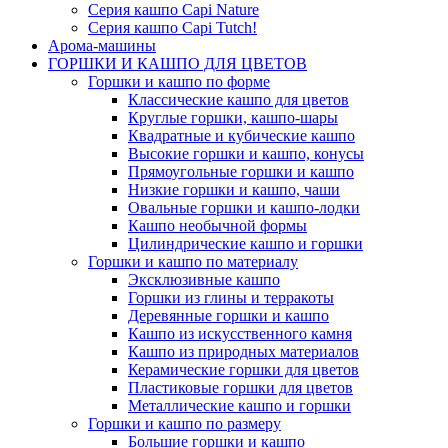
Серия кашпо Capi Nature
Серия кашпо Capi Tutch!
Арома-машины
ГОРШКИ И КАШПО ДЛЯ ЦВЕТОВ
Горшки и кашпо по форме
Классические кашпо для цветов
Круглые горшки, кашпо-шары
Квадратные и кубические кашпо
Высокие горшки и кашпо, конусы
Прямоугольные горшки и кашпо
Низкие горшки и кашпо, чаши
Овальные горшки и кашпо-лодки
Кашпо необычной формы
Цилиндрические кашпо и горшки
Горшки и кашпо по материалу
Эксклюзивные кашпо
Горшки из глины и терракоты
Деревянные горшки и кашпо
Кашпо из искусственного камня
Кашпо из природных материалов
Керамические горшки для цветов
Пластиковые горшки для цветов
Металлические кашпо и горшки
Горшки и кашпо по размеру
Большие горшки и кашпо