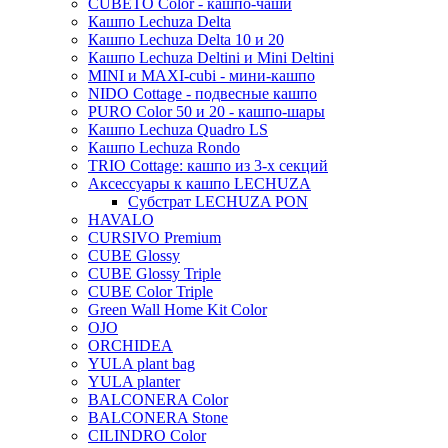
Van der leeden
CUBETO Color - кашпо-чаши
Luca lifestyle
Oyster
Lux terrazzo
Colour me
Ter steege
Terra cotta
КЕРАМИЧЕСКИЕ_DEN DAAS
Standaard
Кашпо Lechuza Delta
Private label
Top
Ella
Vivo
Nature rib
Baskets
Private label
Argento
Refined
Luxe lite
White label
Mystic
Trend
Кашпо Lechuza Delta 10 и 20
Ter steege
Prestige
Vibes
Nature row
White label
Кашпо Lechuza Deltini и Mini Deltini
Blend
Grigio
Cement
Polystone coated
Private label
Amora
Cortenstyle
MINI и MAXI-cubi - мини-кашпо
Vondom
Charm
Parel
Pure
Urban smooth
Ter steege
Polycube
Struttura
Essential
Raindrop
Xclusive gardens
Laos
Cecil
Stiel
NIDO Cottage - подвесные кашпо
Adan
Flaire
Primus
Nature groove
Sebas
Twist
PURO Color 50 и 20 - кашпо-шары
Natural
Vertical rib
Beauty
Cresta
Кашпо Lechuza Quadro LS
Faz
Promo
Dian
Platinum
Vogue
Plain
Esra
Кашпо Lechuza Rondo
Organic
Cascara
Unique
Refined retro
TRIO Cottage: кашпо из 3-х секций
Manon
Аксессуары к кашпо LECHUZA
Multivorm
Static
Ridged
Ryan
Субстрат LECHUZA PON
Rough
HAVALO
Suze
CURSIVO Premium
Stone
Lindy
CUBE Glossy
Urban
Karlijn
CUBE Glossy Triple
CUBE Color Triple
Iris
Green Wall Home Kit Color
Evi
OJO
ORCHIDEA
Mees
YULA plant bag
Thies
YULA planter
BALCONERA Color
Moda
BALCONERA Stone
Pure
CILINDRO Color