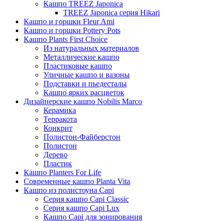
Кашпо TREEZ Japonica
TREEZ Japonica серия Hikari
Кашпо и горшки Fleur Ami
Кашпо и горшки Pottery Pots
Кашпо Plants First Choice
Из натуральных материалов
Металлические кашпо
Пластиковые кашпо
Уличные кашпо и вазоны
Подставки и пьедесталы
Кашпо ярких расцветок
Дизайнерские кашпо Nobilis Marco
Керамика
Терракота
Конкрит
Полистон-Файберстон
Полистон
Дерево
Пластик
Кашпо Planters For Life
Современные кашпо Planta Vita
Кашпо из полистоуна Capi
Серия кашпо Capi Classic
Серия кашпо Capi Lux
Кашпо Capi для зонирования