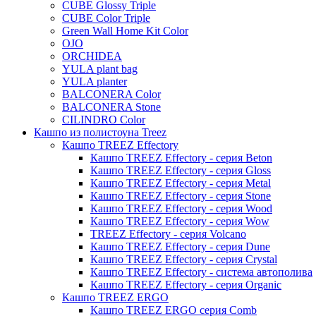
Urban
Karlijn
CUBE Glossy Triple
CUBE Color Triple
Iris
Green Wall Home Kit Color
Evi
OJO
ORCHIDEA
Mees
YULA plant bag
Thies
YULA planter
BALCONERA Color
Moda
BALCONERA Stone
Pure
CILINDRO Color
Кашпо из полистоуна Treez
Кашпо TREEZ Effectory
Кашпо TREEZ Effectory - серия Beton
Кашпо TREEZ Effectory - серия Gloss
Кашпо TREEZ Effectory - серия Metal
Кашпо TREEZ Effectory - серия Stone
Кашпо TREEZ Effectory - серия Wood
Кашпо TREEZ Effectory - серия Wow
TREEZ Effectory - серия Volcano
Кашпо TREEZ Effectory - серия Dune
Кашпо TREEZ Effectory - серия Crystal
Кашпо TREEZ Effectory - система автополива
Кашпо TREEZ Effectory - серия Organic
Кашпо TREEZ ERGO
Кашпо TREEZ ERGO серия Comb