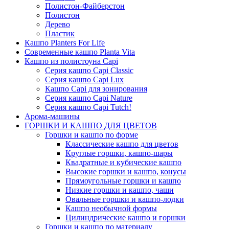
Полистон-Файберстон
Полистон
Дерево
Пластик
Кашпо Planters For Life
Современные кашпо Planta Vita
Кашпо из полистоуна Capi
Серия кашпо Capi Classic
Серия кашпо Capi Lux
Кашпо Capi для зонирования
Серия кашпо Capi Nature
Серия кашпо Capi Tutch!
Арома-машины
ГОРШКИ И КАШПО ДЛЯ ЦВЕТОВ
Горшки и кашпо по форме
Классические кашпо для цветов
Круглые горшки, кашпо-шары
Квадратные и кубические кашпо
Высокие горшки и кашпо, конусы
Прямоугольные горшки и кашпо
Низкие горшки и кашпо, чаши
Овальные горшки и кашпо-лодки
Кашпо необычной формы
Цилиндрические кашпо и горшки
Горшки и кашпо по материалу