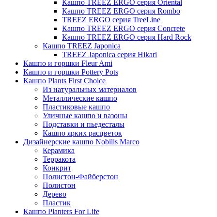
Кашпо TREEZ ERGO серия Oriental
Кашпо TREEZ ERGO серия Rombo
TREEZ ERGO серия TreeLine
Кашпо TREEZ ERGO серия Concrete
Кашпо TREEZ ERGO серия Hard Rock
Кашпо TREEZ Japonica
TREEZ Japonica серия Hikari
Кашпо и горшки Fleur Ami
Кашпо и горшки Pottery Pots
Кашпо Plants First Choice
Из натуральных материалов
Металлические кашпо
Пластиковые кашпо
Уличные кашпо и вазоны
Подставки и пьедесталы
Кашпо ярких расцветок
Дизайнерские кашпо Nobilis Marco
Керамика
Терракота
Конкрит
Полистон-Файберстон
Полистон
Дерево
Пластик
Кашпо Planters For Life