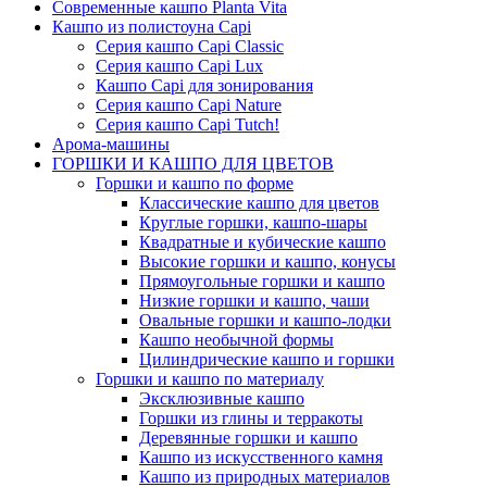
Современные кашпо Planta Vita
Кашпо из полистоуна Capi
Серия кашпо Capi Classic
Серия кашпо Capi Lux
Кашпо Capi для зонирования
Серия кашпо Capi Nature
Серия кашпо Capi Tutch!
Арома-машины
ГОРШКИ И КАШПО ДЛЯ ЦВЕТОВ
Горшки и кашпо по форме
Классические кашпо для цветов
Круглые горшки, кашпо-шары
Квадратные и кубические кашпо
Высокие горшки и кашпо, конусы
Прямоугольные горшки и кашпо
Низкие горшки и кашпо, чаши
Овальные горшки и кашпо-лодки
Кашпо необычной формы
Цилиндрические кашпо и горшки
Горшки и кашпо по материалу
Эксклюзивные кашпо
Горшки из глины и терракоты
Деревянные горшки и кашпо
Кашпо из искусственного камня
Кашпо из природных материалов