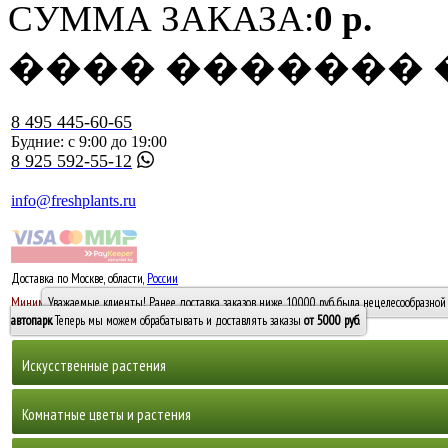
СУММА ЗАКАЗА:
0 р.
���� �������
8 495 445-60-65
Будние: с 9:00 до 19:00
8 925 592-55-12
info@freshplants.ru
Доставка по Москве, области,
России
5000 руб.
Минимальный заказ -
Уважаемые клиенты! Ранее доставка заказов ниже 10000 руб. была нецелесообразной 
10 000
автопарк
. Теперь мы можем обрабатывать и доставлять заказы
от 5000 руб
.
Искусственные растения
Деревья
Комнатные цветы и растения
Горшечные растения, кусты и мох
Бамбуки