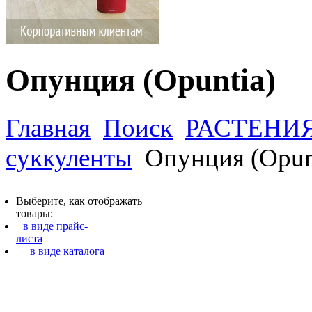
Опунция (Opuntia)
Главная
Поиск
РАСТЕНИ
суккуленты
Опунция (Opun
Выберите, как отображать
товары:
в виде прайс-
листа
в виде каталога