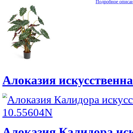
Подробное описа
Алоказия искусственн
Алоказия Калидора ис