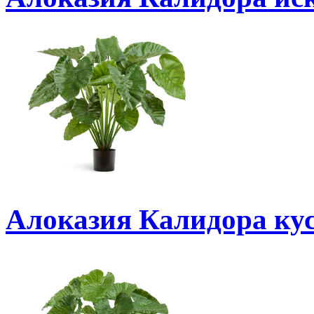
Алоказия Калидора кус