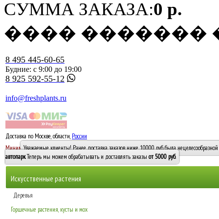
СУММА ЗАКАЗА:
0 р.
���� �������
8 495 445-60-65
Будние: с 9:00 до 19:00
8 925 592-55-12
info@freshplants.ru
Доставка по Москве, области,
России
5000 руб.
Минимальный заказ -
Уважаемые клиенты! Ранее доставка заказов ниже 10000 руб. была нецелесообразной 
10 000
автопарк
. Теперь мы можем обрабатывать и доставлять заказы
от 5000 руб
.
Искусственные растения
Деревья
Горшечные растения, кусты и мох
Бамбуки