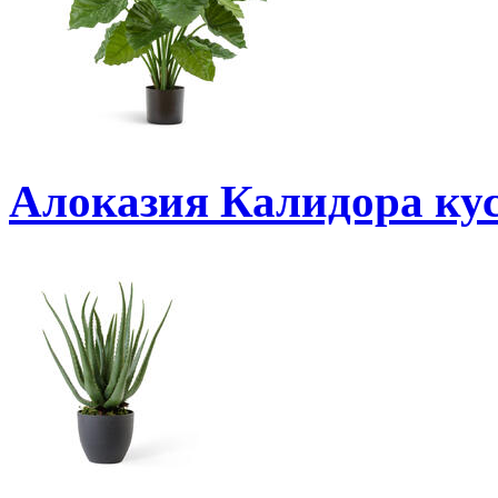
Алоказия Калидора кус